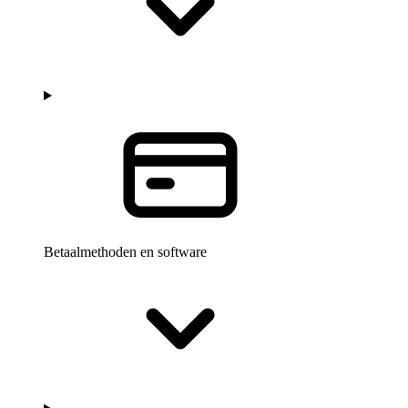
Betaalmethoden en software