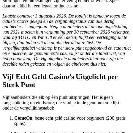
Stortingen en uitbetalingen zijn er veilig en betrouwbaar. Speel
daarom altijd bij een legaal online casino.
Laatste controle: 3 augustus 2026. De toplijst is opnieuw tegen de
actuele scores gelegd en de vergunningstatus van alle dertig
aanbieders is nagegaan. Negen aanbieders uit de openingslichting
van 2021 moeten hun vergunning per 30 september 2026 verlengen,
waarbij TOTO en Winn Itt er één delen; blijkt een verlenging uit te
blijven, dan halen wij die aanbieder uit deze lijst. De
vergelijkingstabel verderop is per sterk punt opgebouwd en staat niet
op eindscore; de genummerde casinolijst onder die tabel wel, van
hoog naar laag. De vijf uitgelichte aanbieders hieronder zijn om
dezelfde reden gekozen en volgen de eindscore dus niet.
Vijf Echt Geld Casino’s Uitgelicht per
Sterk Punt
Vijf aanbieders die elk op één punt uitspringen. Het is geen
rangschikking op eindscore; die vind je in de genummerde lijst
onder de vergelijkingstabel:
ComeOn
: beste echt geld casino voor beginners (200 gratis
spins).