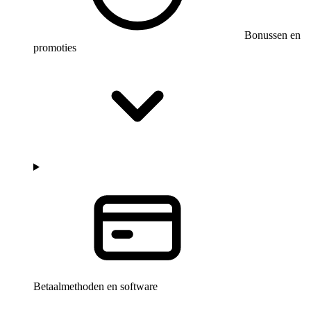
Bonussen en
promoties
Betaalmethoden en software