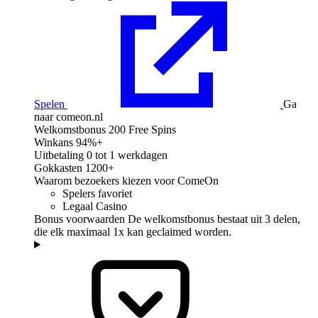
Spelen
Ga
naar comeon.nl
Welkomstbonus
200 Free Spins
Winkans
94%+
Uitbetaling
0 tot 1 werkdagen
Gokkasten
1200+
Waarom bezoekers kiezen voor ComeOn
Spelers favoriet
Legaal Casino
Bonus voorwaarden
De welkomstbonus bestaat uit 3 delen,
die elk maximaal 1x kan geclaimed worden.