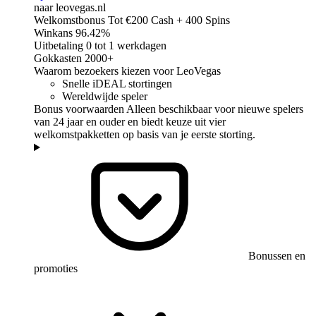
naar leovegas.nl
Welkomstbonus
Tot €200 Cash + 400 Spins
Winkans
96.42%
Uitbetaling
0 tot 1 werkdagen
Gokkasten
2000+
Waarom bezoekers kiezen voor LeoVegas
Snelle iDEAL stortingen
Wereldwijde speler
Bonus voorwaarden
Alleen beschikbaar voor nieuwe spelers
van 24 jaar en ouder en biedt keuze uit vier
welkomstpakketten op basis van je eerste storting.
Bonussen en
promoties