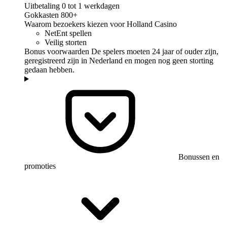
Uitbetaling
0 tot 1 werkdagen
Gokkasten
800+
Waarom bezoekers kiezen voor Holland Casino
NetEnt spellen
Veilig storten
Bonus voorwaarden
De spelers moeten 24 jaar of ouder zijn,
geregistreerd zijn in Nederland en mogen nog geen storting
gedaan hebben.
Bonussen en
promoties