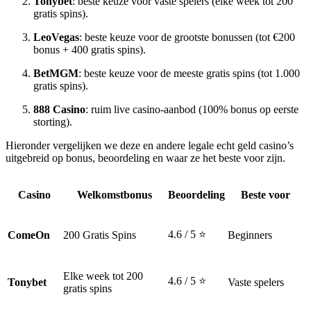
Tonybet
: beste keuze voor vaste spelers (elke week tot 200
gratis spins).
LeoVegas
: beste keuze voor de grootste bonussen (tot €200
bonus + 400 gratis spins).
BetMGM
: beste keuze voor de meeste gratis spins (tot 1.000
gratis spins).
888 Casino
: ruim live casino-aanbod (100% bonus op eerste
storting).
Hieronder vergelijken we deze en andere legale echt geld casino’s
uitgebreid op bonus, beoordeling en waar ze het beste voor zijn.
Casino
Welkomstbonus
Beoordeling
Beste voor
4.6 / 5 ⭐
ComeOn
200 Gratis Spins
Beginners
Elke week tot 200
4.6 / 5 ⭐
Tonybet
Vaste spelers
gratis spins