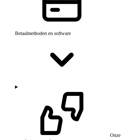
Betaalmethoden en software
Onze