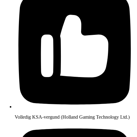
Volledig KSA-vergund (Holland Gaming Technology Ltd.)