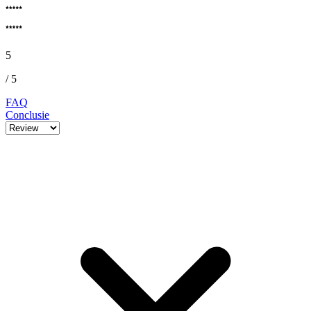
5
/ 5
FAQ
Conclusie