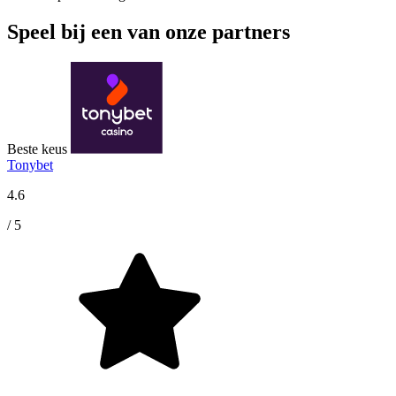
Speel bij een van onze partners
Beste keus
Tonybet
4.6
/ 5