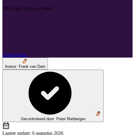
200 Gratis Spins per Week
Claim bonus
Auteur:
Frank van Dam
Gecontroleerd door:
Peter Rietbergen
Laatste update:
6 augustus 2026