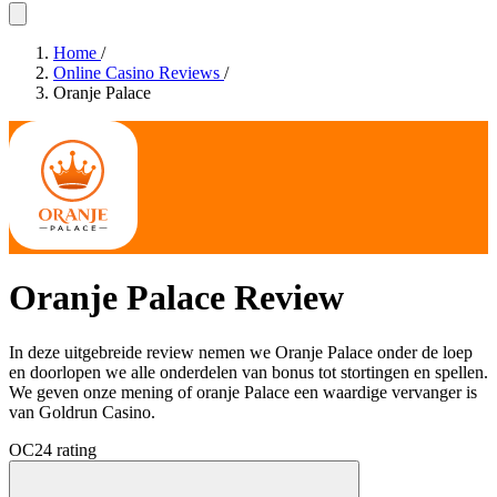
Home
/
Online Casino Reviews
/
Oranje Palace
Oranje Palace Review
In deze uitgebreide review nemen we Oranje Palace onder de loep
en doorlopen we alle onderdelen van bonus tot stortingen en spellen.
We geven onze mening of oranje Palace een waardige vervanger is
van Goldrun Casino.
OC24 rating