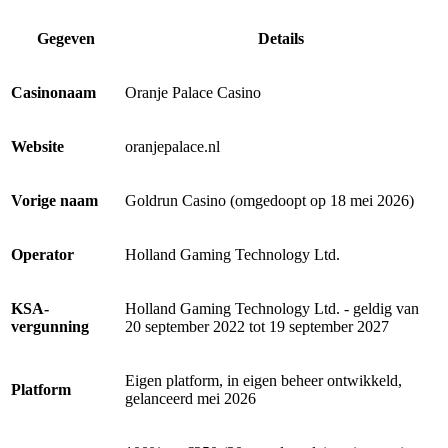
Gegeven
Details
Casinonaam
Oranje Palace Casino
Website
oranjepalace.nl
Vorige naam
Goldrun Casino (omgedoopt op 18 mei 2026)
Operator
Holland Gaming Technology Ltd.
KSA-
Holland Gaming Technology Ltd. - geldig van
vergunning
20 september 2022 tot 19 september 2027
Eigen platform, in eigen beheer ontwikkeld,
Platform
gelanceerd mei 2026