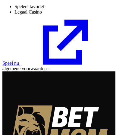
Spelers favoriet
Legaal Casino
Speel nu
algemene voorwaarden