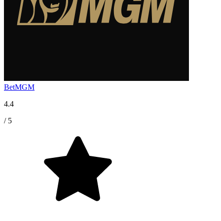
BetMGM
4.4
/ 5