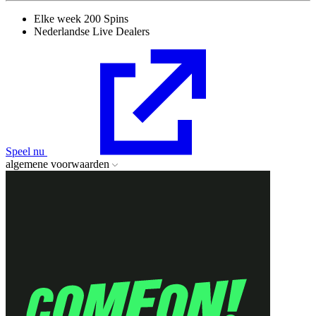
Elke week 200 Spins
Nederlandse Live Dealers
Speel nu
algemene voorwaarden