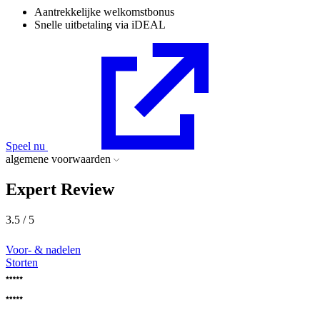
Aantrekkelijke welkomstbonus
Snelle uitbetaling via iDEAL
Speel nu
algemene voorwaarden
Expert Review
3.5
/ 5
Voor- & nadelen
Storten