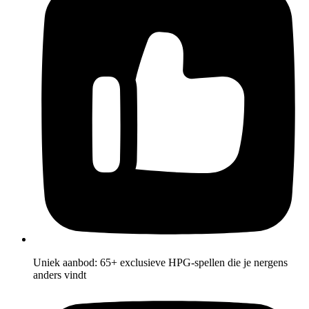
Uniek aanbod: 65+ exclusieve HPG-spellen die je nergens
anders vindt