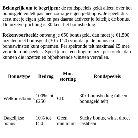
Belangrijk om te begrijpen:
de rondspeeleis geldt alleen over het
bonusgeld en telt pas mee zodra je eigen geld op is. Je speelt dus
eerst met je eigen geld en pas daarna activeer je feitelijk de bonus.
De inzetverplichting is 30 keer het bonusbedrag.
Rekenvoorbeeld:
ontvang je €50 bonusgeld, dan moet je €1.500
inzetten met bonusgeld (30 x €50) voordat je de bonus en
bonuswinsten kunt opnemen. Per spelronde telt maximaal €5 mee
voor de rondspeeleis. Speel je met een hogere inzet per ronde, dan
kunnen die inzetten en bijbehorende winsten vervallen.
Min.
Bonustype
Bedrag
Rondspeeleis
storting
100% tot
30x bonusbedrag (alleen
Welkomstbonus
€10
€250
bonusgeld telt)
Dagelijkse
10% tot
Geen
Sticky bonus, winst direct
bonus
€50
minimum
cashbaar