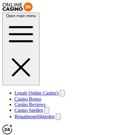
Open main menu
Legale Online Casino's
Casino Bonus
Casino Reviews
Casino Spellen
Betaalmogelijkheden