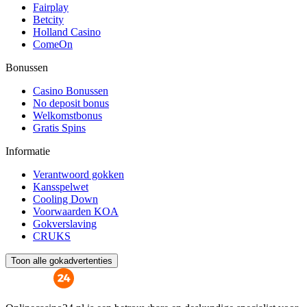
Fairplay
Betcity
Holland Casino
ComeOn
Bonussen
Casino Bonussen
No deposit bonus
Welkomstbonus
Gratis Spins
Informatie
Verantwoord gokken
Kansspelwet
Cooling Down
Voorwaarden KOA
Gokverslaving
CRUKS
Toon alle gokadvertenties