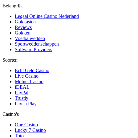
Belangrijk
Legaal Online Casino Nederland
Gokkasten
Reviews
Gokken
Voetbalwedden
Sportweddenschappen
Software Providers
Soorten
Echt Geld Casino
Live Casino
Mobiel Casino
iDEAL
PayPal
Trustly
Pay 'n Play
Casino's
One Casino
Lucky 7 Casino
Toto