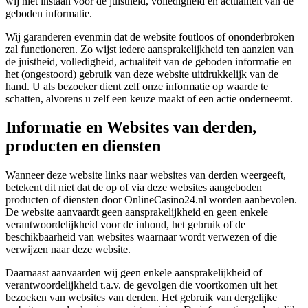
wij niet instaan voor de juistheid, volledigheid en actualiteit van de
geboden informatie.
Wij garanderen evenmin dat de website foutloos of ononderbroken
zal functioneren. Zo wijst iedere aansprakelijkheid ten aanzien van
de juistheid, volledigheid, actualiteit van de geboden informatie en
het (ongestoord) gebruik van deze website uitdrukkelijk van de
hand. U als bezoeker dient zelf onze informatie op waarde te
schatten, alvorens u zelf een keuze maakt of een actie onderneemt.
Informatie en Websites van derden,
producten en diensten
Wanneer deze website links naar websites van derden weergeeft,
betekent dit niet dat de op of via deze websites aangeboden
producten of diensten door OnlineCasino24.nl worden aanbevolen.
De website aanvaardt geen aansprakelijkheid en geen enkele
verantwoordelijkheid voor de inhoud, het gebruik of de
beschikbaarheid van websites waarnaar wordt verwezen of die
verwijzen naar deze website.
Daarnaast aanvaarden wij geen enkele aansprakelijkheid of
verantwoordelijkheid t.a.v. de gevolgen die voortkomen uit het
bezoeken van websites van derden. Het gebruik van dergelijke