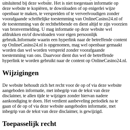
uitsluitend bij deze website. Het is niet toegestaan informatie op
deze website te kopiëren, te downloaden of op enigerlei wijze
openbaar te maken, te verspreiden of te verveelvoudigen zonder
voorafgaande schriftelijke toestemming van OnlineCasino24.nl of
de toestemming van de rechthebbende en dient altijd te zijn voorzien
van bronvermelding. U mag informatie op deze website wel
afdrukken en/of downloaden voor eigen persoonlijk
gebruik.Informatie waarin een hyperlink naar de betreffende content
op OnlineCasino24.nl is opgenomen, mag wel openbaar gemaakt
worden dan wel worden verspreid zonder voorafgaande
toestemming van ons. Daarvoor dient dus wel de betreffende
hyperlink te worden gebruikt naar de content op OnlineCasino24.nl.
Wijzigingen
De website behoudt zich het recht voor de op of via deze website
aangeboden informatie, met inbegrip van de tekst van deze
disclaimer, te allen tijde te wijzigen zonder hiervan nadere
aankondiging te doen. Het verdient aanbeveling periodiek na te
gaan of de op of via deze website aangeboden informatie, met
inbegrip van de tekst van deze disclaimer, is gewijzigd.
Toepasselijk recht