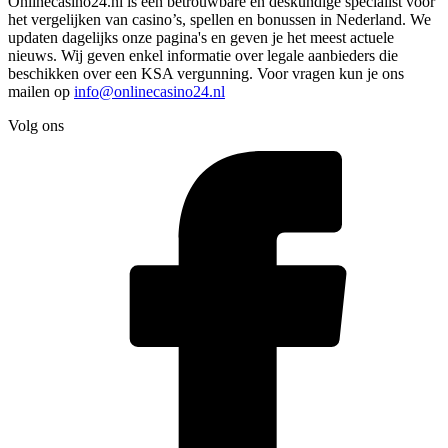
Onlinecasino24.nl is een betrouwbare en deskundige specialist voor
het vergelijken van casino’s, spellen en bonussen in Nederland. We
updaten dagelijks onze pagina's en geven je het meest actuele
nieuws. Wij geven enkel informatie over legale aanbieders die
beschikken over een KSA vergunning. Voor vragen kun je ons
mailen op
info@onlinecasino24.nl
Volg ons