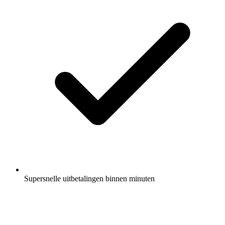
Supersnelle uitbetalingen binnen minuten