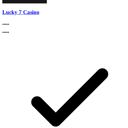
Lucky 7 Casino