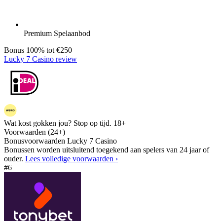
Premium Spelaanbod
Bonus
100% tot €250
Lucky 7 Casino review
Wat kost gokken jou? Stop op tijd. 18+
Voorwaarden (24+)
Bonusvoorwaarden Lucky 7 Casino
Bonussen worden uitsluitend toegekend aan spelers van 24 jaar of
ouder.
Lees volledige voorwaarden ›
#6