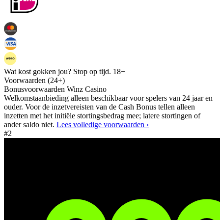
Wat kost gokken jou? Stop op tijd. 18+
Voorwaarden (24+)
Bonusvoorwaarden Winz Casino
Welkomstaanbieding alleen beschikbaar voor spelers van 24 jaar en
ouder. Voor de inzetvereisten van de Cash Bonus tellen alleen
inzetten met het initiële stortingsbedrag mee; latere stortingen of
ander saldo niet.
Lees volledige voorwaarden ›
#2