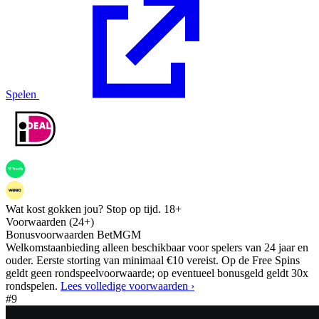
Spelen
Wat kost gokken jou? Stop op tijd. 18+
Voorwaarden (24+)
Bonusvoorwaarden BetMGM
Welkomstaanbieding alleen beschikbaar voor spelers van 24 jaar en
ouder. Eerste storting van minimaal €10 vereist. Op de Free Spins
geldt geen rondspeelvoorwaarde; op eventueel bonusgeld geldt 30x
rondspelen.
Lees volledige voorwaarden ›
#9