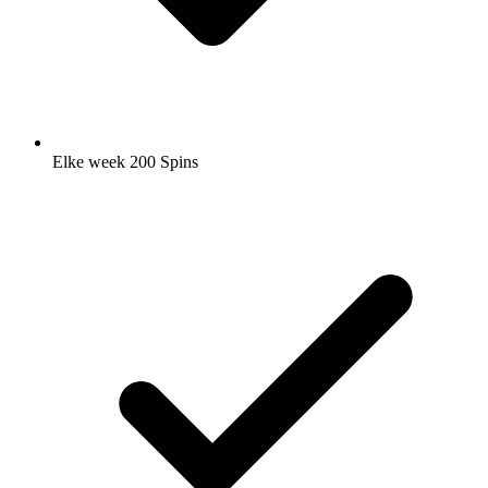
Elke week 200 Spins