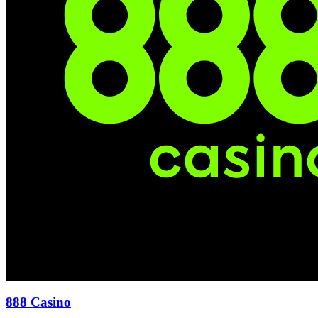
888 Casino