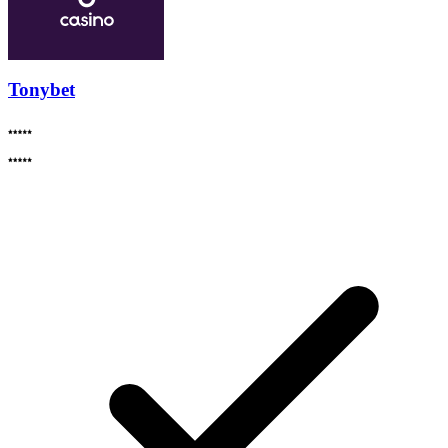
Tonybet