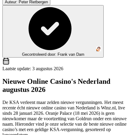
Auteur:
Peter Rietbergen
Gecontroleerd door:
Frank van Dam
Laatste update:
3 augustus 2026
Nieuwe Online Casino's Nederland
augustus 2026
De KSA verleent maar zelden nieuwe vergunningen. Het meest
recente écht nieuwe online casino van Nederland is Winz.nl, live
sinds 28 januari 2026. Oranje Palace (18 mei 2026) is geen
nieuwkomer maar de voortzetting van Goldrun onder een nieuwe
naam. Hieronder vind je onze selectie van de beste nieuwe online
casino’s met een geldige KSA-vergunning, gesorteerd op
lanceerdatum.