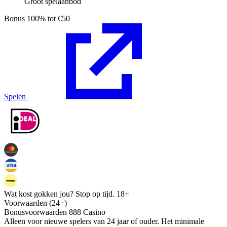
Groot spelaanbod
Bonus
100% tot €50
Spelen
Wat kost gokken jou? Stop op tijd. 18+
Voorwaarden (24+)
Bonusvoorwaarden 888 Casino
Alleen voor nieuwe spelers van 24 jaar of ouder. Het minimale