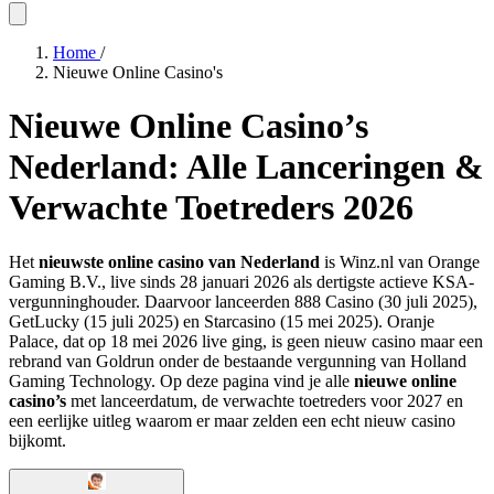
Home
/
Nieuwe Online Casino's
Nieuwe Online Casino’s
Nederland: Alle Lanceringen &
Verwachte Toetreders 2026
Het
nieuwste online casino van Nederland
is Winz.nl van Orange
Gaming B.V., live sinds 28 januari 2026 als dertigste actieve KSA-
vergunninghouder. Daarvoor lanceerden 888 Casino (30 juli 2025),
GetLucky (15 juli 2025) en Starcasino (15 mei 2025). Oranje
Palace, dat op 18 mei 2026 live ging, is geen nieuw casino maar een
rebrand van Goldrun onder de bestaande vergunning van Holland
Gaming Technology. Op deze pagina vind je alle
nieuwe online
casino’s
met lanceerdatum, de verwachte toetreders voor 2027 en
een eerlijke uitleg waarom er maar zelden een echt nieuw casino
bijkomt.