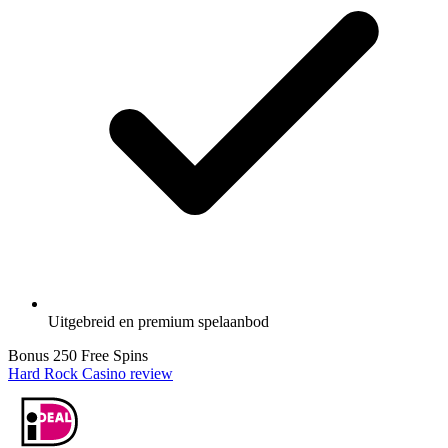
Uitgebreid en premium spelaanbod
Bonus
250 Free Spins
Hard Rock Casino review