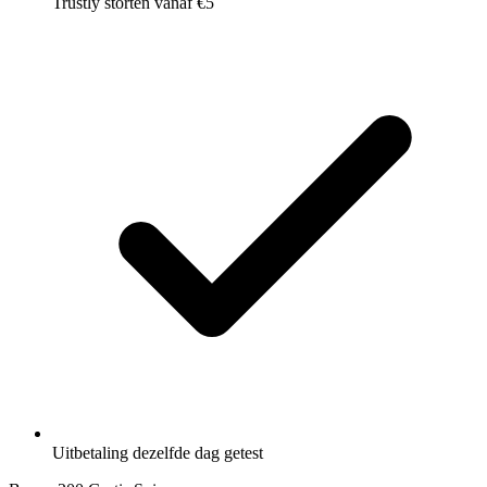
Trustly storten vanaf €5
Uitbetaling dezelfde dag getest