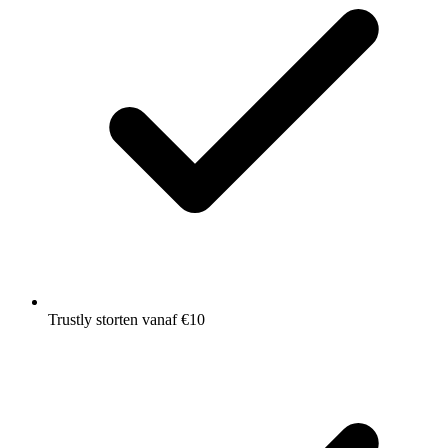
Trustly storten vanaf €10