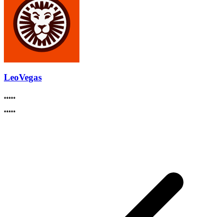
LeoVegas