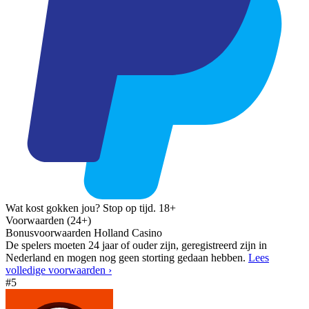
Wat kost gokken jou? Stop op tijd. 18+
Voorwaarden (24+)
Bonusvoorwaarden Holland Casino
De spelers moeten 24 jaar of ouder zijn, geregistreerd zijn in
Nederland en mogen nog geen storting gedaan hebben.
Lees
volledige voorwaarden ›
#5