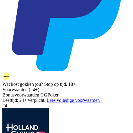
Wat kost gokken jou? Stop op tijd. 18+
Voorwaarden (24+)
Bonusvoorwaarden GGPoker
Leeftijd: 24+ verplicht.
Lees volledige voorwaarden ›
#4