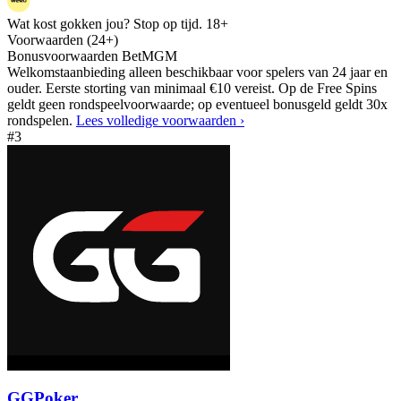
Wat kost gokken jou? Stop op tijd. 18+
Voorwaarden (24+)
Bonusvoorwaarden BetMGM
Welkomstaanbieding alleen beschikbaar voor spelers van 24 jaar en
ouder. Eerste storting van minimaal €10 vereist. Op de Free Spins
geldt geen rondspeelvoorwaarde; op eventueel bonusgeld geldt 30x
rondspelen.
Lees volledige voorwaarden ›
#3
GGPoker