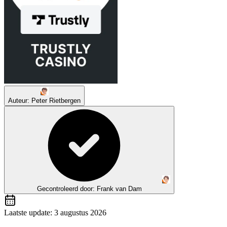
Auteur:
Peter Rietbergen
Gecontroleerd door:
Frank van Dam
Laatste update:
3 augustus 2026