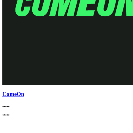
ComeOn