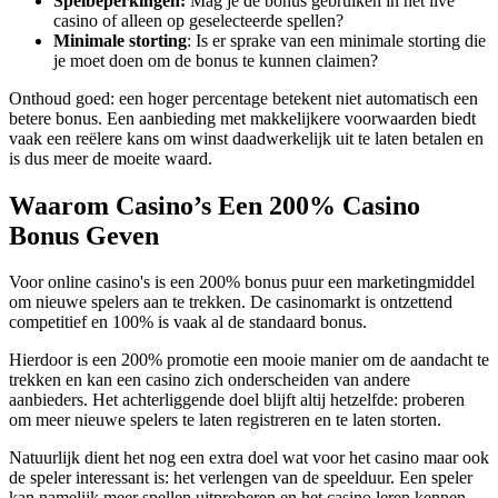
Spelbeperkingen:
Mag je de bonus gebruiken in het live
casino of alleen op geselecteerde spellen?
Minimale storting
: Is er sprake van een minimale storting die
je moet doen om de bonus te kunnen claimen?
Onthoud goed: een hoger percentage betekent niet automatisch een
betere bonus. Een aanbieding met makkelijkere voorwaarden biedt
vaak een reëlere kans om winst daadwerkelijk uit te laten betalen en
is dus meer de moeite waard.
Waarom Casino’s Een 200% Casino
Bonus Geven
Voor online casino's is een 200% bonus puur een marketingmiddel
om nieuwe spelers aan te trekken. De casinomarkt is ontzettend
competitief en 100% is vaak al de standaard bonus.
Hierdoor is een 200% promotie een mooie manier om de aandacht te
trekken en kan een casino zich onderscheiden van andere
aanbieders. Het achterliggende doel blijft altij hetzelfde: proberen
om meer nieuwe spelers te laten registreren en te laten storten.
Natuurlijk dient het nog een extra doel wat voor het casino maar ook
de speler interessant is: het verlengen van de speelduur. Een speler
kan namelijk meer spellen uitproberen en het casino leren kennen.