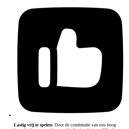
Lastig vrij te spelen:
Door de combinatie van een hoog