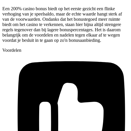
Een 200% casino bonus biedt op het eerste gezicht een flinke
verhoging van je speelsaldo, maar de echte waarde hangt sterk af
van de voorwaarden. Ondanks dat het bonustegoed meer ruimte
biedt om het casino te verkennen, staan hier bijna altijd strengere
regels tegenover dan bij lagere bonuspercentages. Het is daarom
belangrijk om de voordelen en nadelen tegen elkaar af te wegen
voordat je besluit in te gaan op zo'n bonusaanbieding.
Voordelen