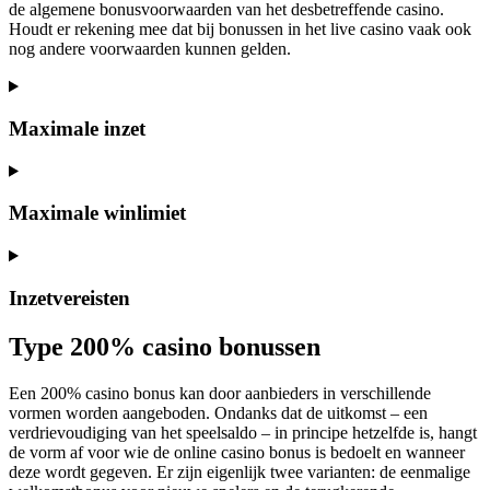
de algemene bonusvoorwaarden van het desbetreffende casino.
Houdt er rekening mee dat bij bonussen in het live casino vaak ook
nog andere voorwaarden kunnen gelden.
Maximale inzet
Maximale winlimiet
Inzetvereisten
Type 200% casino bonussen
Een 200% casino bonus kan door aanbieders in verschillende
vormen worden aangeboden. Ondanks dat de uitkomst – een
verdrievoudiging van het speelsaldo – in principe hetzelfde is, hangt
de vorm af voor wie de online casino bonus is bedoelt en wanneer
deze wordt gegeven. Er zijn eigenlijk twee varianten: de eenmalige