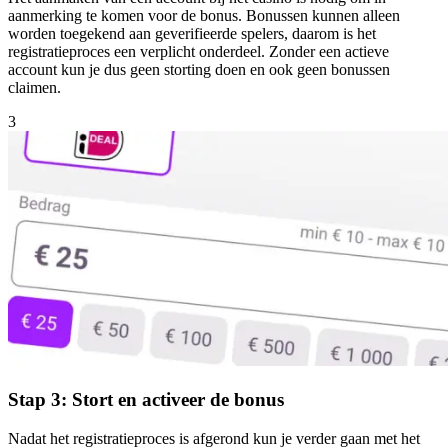
aanmerking te komen voor de bonus. Bonussen kunnen alleen
worden toegekend aan geverifieerde spelers, daarom is het
registratieproces een verplicht onderdeel. Zonder een actieve
account kun je dus geen storting doen en ook geen bonussen
claimen.
3
Stap 3: Stort en activeer de bonus
Nadat het registratieproces is afgerond kun je verder gaan met het