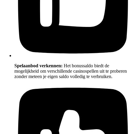
Spelaanbod verkennen:
Het bonussaldo biedt de
mogelijkheid om verschillende casinospellen uit te proberen
zonder meteen je eigen saldo volledig te verbruiken.