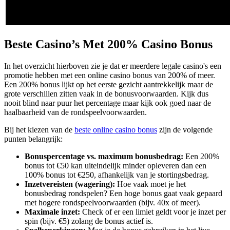
Beste Casino’s Met 200% Casino Bonus
In het overzicht hierboven zie je dat er meerdere legale casino's een
promotie hebben met een online casino bonus van 200% of meer.
Een 200% bonus lijkt op het eerste gezicht aantrekkelijk maar de
grote verschillen zitten vaak in de bonusvoorwaarden. Kijk dus
nooit blind naar puur het percentage maar kijk ook goed naar de
haalbaarheid van de rondspeelvoorwaarden.
Bij het kiezen van de
beste online casino bonus
zijn de volgende
punten belangrijk:
Bonuspercentage vs. maximum bonusbedrag:
Een 200%
bonus tot €50 kan uiteindelijk minder opleveren dan een
100% bonus tot €250, afhankelijk van je stortingsbedrag.
Inzetvereisten (wagering):
Hoe vaak moet je het
bonusbedrag rondspelen? Een hoge bonus gaat vaak gepaard
met hogere rondspeelvoorwaarden (bijv. 40x of meer).
Maximale inzet:
Check of er een limiet geldt voor je inzet per
spin (bijv. €5) zolang de bonus actief is.