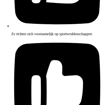
Ze richten zich voornamelijk op sportweddenschappen