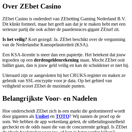
Over ZEbet Casino
ZEbet Casino is onderdeel van ZEbetting Gaming Nederland B.V.
Dit klinkt formeel, maar het geeft aan dat je te maken hebt met een
serieuze partij die ook achter de paardenraces-gigant ZEturf zit.
Is het veilig?
Kort gezegd: Ja. ZEbet beschikt over de vergunning
van de Nederlandse Kansspelautoriteit (KSA).
Een KSA-licentie is meer dan een papiertje. Het betekent dat jouw
tegoeden op een
derdengeldenrekening
staan. Mocht ZEbet ooit
failliet gaan, dan is jouw geld veilig en kan de schuldeiser er niet bij.
Uiteraard zijn ze aangesloten bij het CRUKS-register en maken ze
gebruik van SSL-encryptie voor je data. Op het gebied van
veiligheid scoort ZEbet de maximale punten.
Belangrijkste Voor- en Nadelen
Hoe onderscheidt ZEbet zich in een markt die gedomineerd wordt
door giganten als
Unibet
en
TOTO
? Wij namen de proef op de
som. We hebben de app wekenlang getest, de uitbetalingssnelheid
gecheckt en de odds naast die van de concurrentie gelegd. Is ZEbet