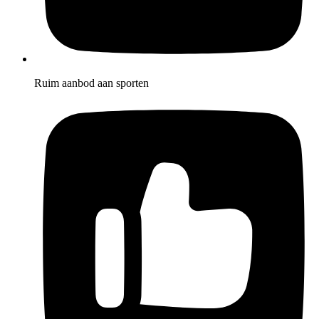
Ruim aanbod aan sporten