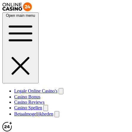
Open main menu
Legale Online Casino's
Casino Bonus
Casino Reviews
Casino Spellen
Betaalmogelijkheden