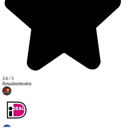
3.6
/ 5
Betaalmethoden