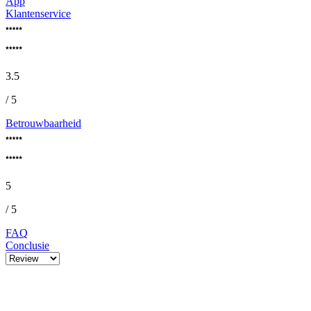
App
Klantenservice
3.5
/ 5
Betrouwbaarheid
5
/ 5
FAQ
Conclusie