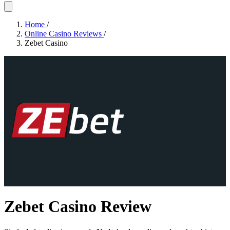
Home
/
Online Casino Reviews
/
Zebet Casino
Zebet Casino Review