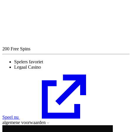
200 Free Spins
Spelers favoriet
Legaal Casino
Speel nu
algemene voorwaarden