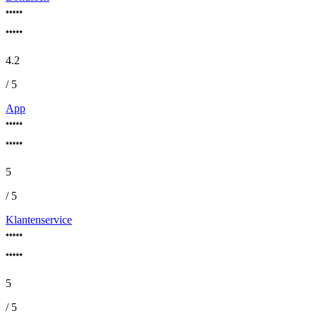
4.2
/ 5
App
5
/ 5
Klantenservice
5
/ 5