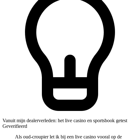
Vanuit mijn dealerverleden: het live casino en sportsbook getest
Geverifieerd
Als oud-croupier let ik bij een live casino vooral op de