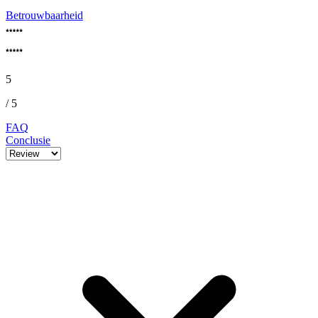
Betrouwbaarheid
5
/ 5
FAQ
Conclusie