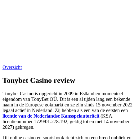
Overzicht
Tonybet Casino review
Tonybet Casino is opgericht in 2009 in Estland en momenteel
eigendom van TonyBet OÜ. Dit is een al tijden lang een bekende
naam in de Europese gokmarkt en ze zijn sinds 15 november 2022
legaal actief in Nederland. Zij hebben als een van de eersten een
licentie van de Nederlandse Kansspelautoriteit
(KSA,
licentienummer 1729/01.278.192, geldig tot en met 14 november
2027) gekregen.
Dit online casino en sportsbook richt zich op een breed publiek en