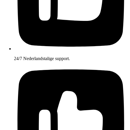
24/7 Nederlandstalige support.