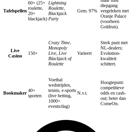
maar mist
60+ (25+
Lightning
diepgang
roulette,
Roulette
,
Tafelspellen
Gem. 97%
vergeleken met
20+
Blackjack
Oranje Palace
blackjack)
Party
(voorheen
Goldrun).
Crazy Time
,
Sterk punt met
Monopoly
NL-dealers;
Live
150+
Live
,
Live
Varieert
Evolution-
Casino
Blackjack of
kwaliteit
Roulette
schittert.
Voetbal
Hoogtepunt:
wedstrijden,
competitieve
40+
tennis, e-sports
Bookmaker
N.v.t.
odds en cash-
sporten
(live betting,
out; beter dan
1000+
ComeOn.
events/dag)