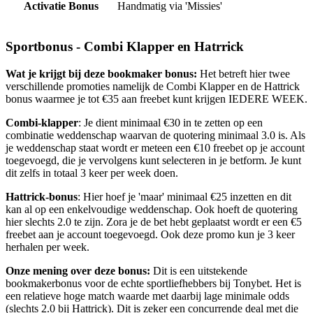
Activatie Bonus
Handmatig via 'Missies'
Sportbonus - Combi Klapper en Hatrrick
Wat je krijgt bij deze bookmaker bonus:
Het betreft hier twee
verschillende promoties namelijk de Combi Klapper en de Hattrick
bonus waarmee je tot €35 aan freebet kunt krijgen IEDERE WEEK.
Combi-klapper
: Je dient minimaal €30 in te zetten op een
combinatie weddenschap waarvan de quotering minimaal 3.0 is. Als
je weddenschap staat wordt er meteen een €10 freebet op je account
toegevoegd, die je vervolgens kunt selecteren in je betform. Je kunt
dit zelfs in totaal 3 keer per week doen.
Hattrick-bonus
: Hier hoef je 'maar' minimaal €25 inzetten en dit
kan al op een enkelvoudige weddenschap. Ook hoeft de quotering
hier slechts 2.0 te zijn. Zora je de bet hebt geplaatst wordt er een €5
freebet aan je account toegevoegd. Ook deze promo kun je 3 keer
herhalen per week.
Onze mening over deze bonus:
Dit is een uitstekende
bookmakerbonus voor de echte sportliefhebbers bij Tonybet. Het is
een relatieve hoge match waarde met daarbij lage minimale odds
(slechts 2.0 bij Hattrick). Dit is zeker een concurrende deal met die