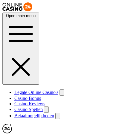
Open main menu
Legale Online Casino's
Casino Bonus
Casino Reviews
Casino Spellen
Betaalmogelijkheden