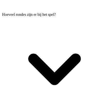
Hoeveel rondes zijn er bij het spel?