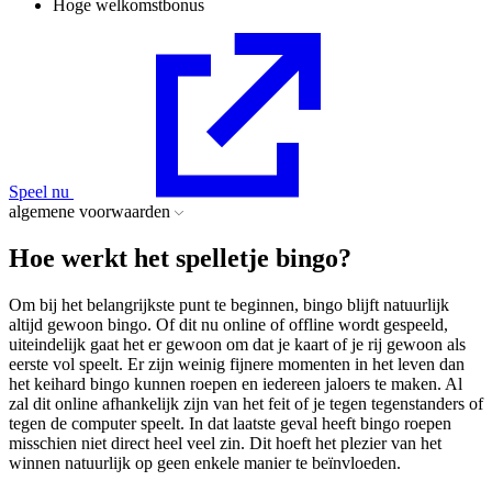
Hoge welkomstbonus
Speel nu
algemene voorwaarden
Hoe werkt het spelletje bingo?
Om bij het belangrijkste punt te beginnen, bingo blijft natuurlijk
altijd gewoon bingo. Of dit nu online of offline wordt gespeeld,
uiteindelijk gaat het er gewoon om dat je kaart of je rij gewoon als
eerste vol speelt. Er zijn weinig fijnere momenten in het leven dan
het keihard bingo kunnen roepen en iedereen jaloers te maken. Al
zal dit online afhankelijk zijn van het feit of je tegen tegenstanders of
tegen de computer speelt. In dat laatste geval heeft bingo roepen
misschien niet direct heel veel zin. Dit hoeft het plezier van het
winnen natuurlijk op geen enkele manier te beïnvloeden.