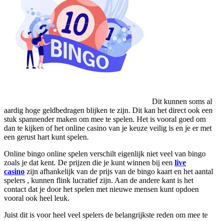
Dit kunnen soms al
aardig hoge geldbedragen blijken te zijn. Dit kan het direct ook een
stuk spannender maken om mee te spelen. Het is vooral goed om
dan te kijken of het online casino van je keuze veilig is en je er met
een gerust hart kunt spelen.
Online bingo online spelen verschilt eigenlijk niet veel van bingo
zoals je dat kent. De prijzen die je kunt winnen bij een
live
casino
zijn afhankelijk van de prijs van de bingo kaart en het aantal
spelers , kunnen flink lucratief zijn. Aan de andere kant is het
contact dat je door het spelen met nieuwe mensen kunt opdoen
vooral ook heel leuk.
Juist dit is voor heel veel spelers de belangrijkste reden om mee te