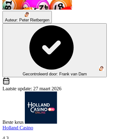
Auteur:
Peter Rietbergen
Gecontroleerd door:
Frank van Dam
Laatste update:
27 maart 2026
Beste keus
Holland Casino
4.3