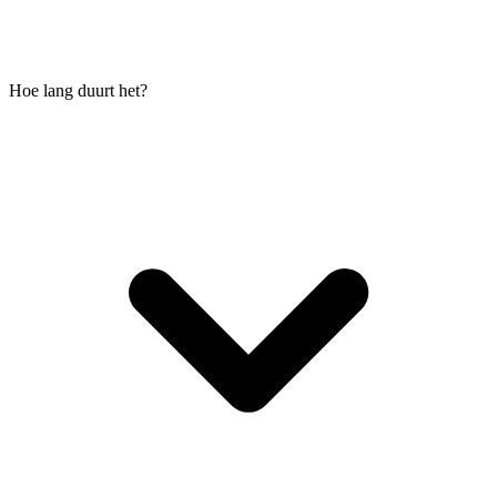
Hoe lang duurt het?