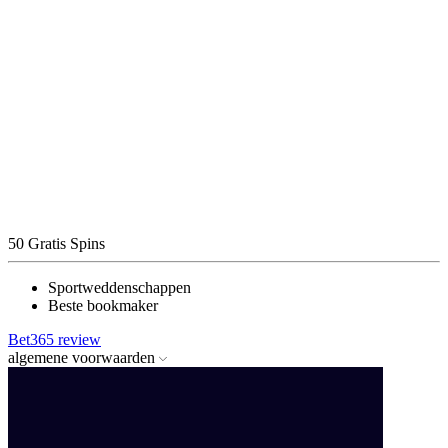
50 Gratis Spins
Sportweddenschappen
Beste bookmaker
Bet365 review
algemene voorwaarden