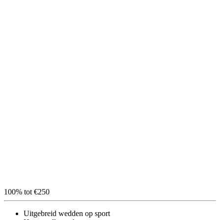
100% tot €250
Uitgebreid wedden op sport