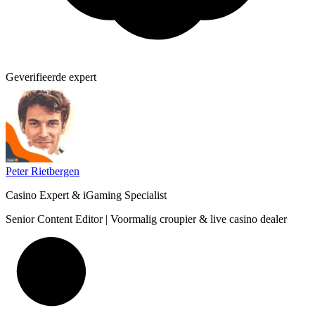
Geverifieerde expert
Peter Rietbergen
Casino Expert & iGaming Specialist
Senior Content Editor | Voormalig croupier & live casino dealer