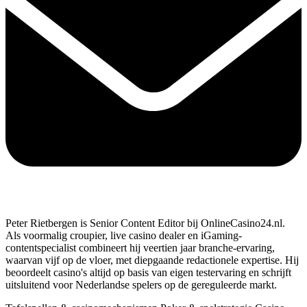
Peter Rietbergen is Senior Content Editor bij OnlineCasino24.nl.
Als voormalig croupier, live casino dealer en iGaming-
contentspecialist combineert hij veertien jaar branche-ervaring,
waarvan vijf op de vloer, met diepgaande redactionele expertise. Hij
beoordeelt casino's altijd op basis van eigen testervaring en schrijft
uitsluitend voor Nederlandse spelers op de gereguleerde markt.