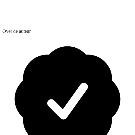
Over de auteur