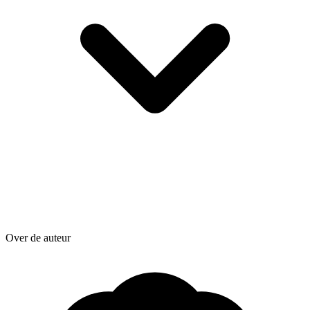
Over de auteur