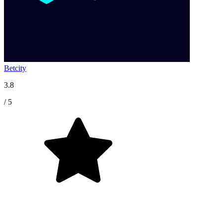
Betcity
3.8
/ 5