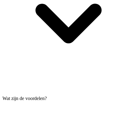
Wat zijn de voordelen?