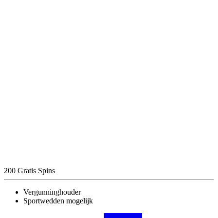
200 Gratis Spins
Vergunninghouder
Sportwedden mogelijk