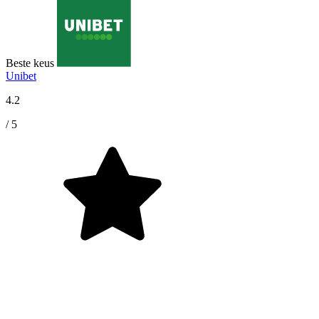
Beste keus
Unibet
4.2
/ 5