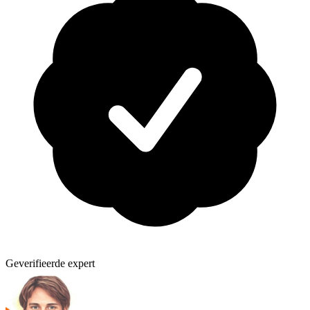
Geverifieerde expert