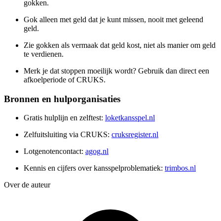
gokken.
Gok alleen met geld dat je kunt missen, nooit met geleend
geld.
Zie gokken als vermaak dat geld kost, niet als manier om geld
te verdienen.
Merk je dat stoppen moeilijk wordt? Gebruik dan direct een
afkoelperiode of CRUKS.
Bronnen en hulporganisaties
Gratis hulplijn en zelftest:
loketkansspel.nl
Zelfuitsluiting via CRUKS:
cruksregister.nl
Lotgenotencontact:
agog.nl
Kennis en cijfers over kansspelproblematiek:
trimbos.nl
Over de auteur