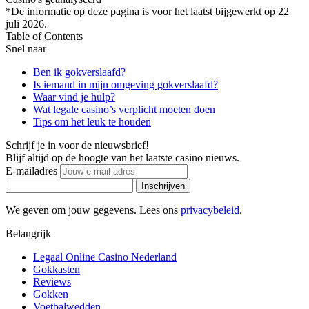
*De informatie op deze pagina is voor het laatst bijgewerkt op 22
juli 2026.
Table of Contents
Snel naar
Ben ik gokverslaafd?
Is iemand in mijn omgeving gokverslaafd?
Waar vind je hulp?
Wat legale casino’s verplicht moeten doen
Tips om het leuk te houden
Schrijf je in voor de nieuwsbrief!
Blijf altijd op de hoogte van het laatste casino nieuws.
E-mailadres
Inschrijven
We geven om jouw gegevens. Lees ons
privacybeleid
.
Belangrijk
Legaal Online Casino Nederland
Gokkasten
Reviews
Gokken
Voetbalwedden