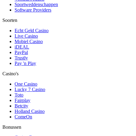
Sportweddenschappen
Software Providers
Soorten
Echt Geld Casino
Live Casino
Mobiel Casino
iDEAL
PayPal
Trustly
Pay 'n Play
Casino's
One Casino
Lucky 7 Casino
Toto
Fairplay
Betcity
Holland Casino
ComeOn
Bonussen