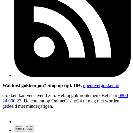
Wat kost gokken jou? Stop op tijd. 18+
.
openovergokken.nl
.
Gokken kan verslavend zijn. Heb jij gokproblemen? Bel naar
0800
24 000 22
. De content op OnlineCasino24.nl mag niet worden
gedeeld met minderjarigen.