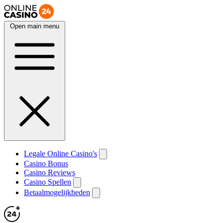
Open main menu
Legale Online Casino's
Casino Bonus
Casino Reviews
Casino Spellen
Betaalmogelijkheden