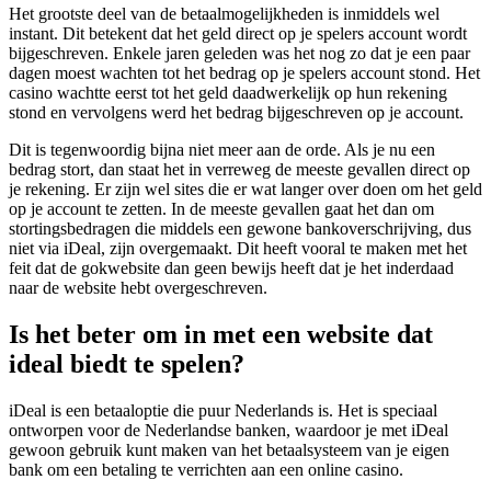
Het grootste deel van de betaalmogelijkheden is inmiddels wel
instant. Dit betekent dat het geld direct op je spelers account wordt
bijgeschreven. Enkele jaren geleden was het nog zo dat je een paar
dagen moest wachten tot het bedrag op je spelers account stond. Het
casino wachtte eerst tot het geld daadwerkelijk op hun rekening
stond en vervolgens werd het bedrag bijgeschreven op je account.
Dit is tegenwoordig bijna niet meer aan de orde. Als je nu een
bedrag stort, dan staat het in verreweg de meeste gevallen direct op
je rekening. Er zijn wel sites die er wat langer over doen om het geld
op je account te zetten. In de meeste gevallen gaat het dan om
stortingsbedragen die middels een gewone bankoverschrijving, dus
niet via iDeal, zijn overgemaakt. Dit heeft vooral te maken met het
feit dat de gokwebsite dan geen bewijs heeft dat je het inderdaad
naar de website hebt overgeschreven.
Is het beter om in met een website dat
ideal biedt te spelen?
iDeal is een betaaloptie die puur Nederlands is. Het is speciaal
ontworpen voor de Nederlandse banken, waardoor je met iDeal
gewoon gebruik kunt maken van het betaalsysteem van je eigen
bank om een betaling te verrichten aan een online casino.