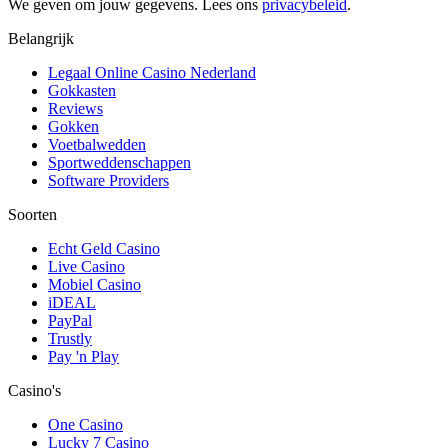
We geven om jouw gegevens. Lees ons
privacybeleid
.
Belangrijk
Legaal Online Casino Nederland
Gokkasten
Reviews
Gokken
Voetbalwedden
Sportweddenschappen
Software Providers
Soorten
Echt Geld Casino
Live Casino
Mobiel Casino
iDEAL
PayPal
Trustly
Pay 'n Play
Casino's
One Casino
Lucky 7 Casino