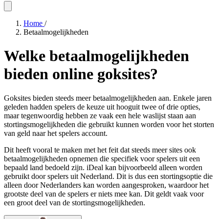
Home
/
Betaalmogelijkheden
Welke betaalmogelijkheden
bieden online goksites?
Goksites bieden steeds meer betaalmogelijkheden aan. Enkele jaren
geleden hadden spelers de keuze uit hooguit twee of drie opties,
maar tegenwoordig hebben ze vaak een hele waslijst staan aan
stortingsmogelijkheden die gebruikt kunnen worden voor het storten
van geld naar het spelers account.
Dit heeft vooral te maken met het feit dat steeds meer sites ook
betaalmogelijkheden opnemen die specifiek voor spelers uit een
bepaald land bedoeld zijn. iDeal kan bijvoorbeeld alleen worden
gebruikt door spelers uit Nederland. Dit is dus een stortingsoptie die
alleen door Nederlanders kan worden aangesproken, waardoor het
grootste deel van de spelers er niets mee kan. Dit geldt vaak voor
een groot deel van de stortingsmogelijkheden.