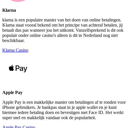
Klarna
klarna is een populaire manier van het doen van online betalingen.
Klarna staat vooral bekend om het principe van achteraf betalen, jij
betaalt dus pas wanneer jou het uitkomt. Vanzelfsprekend is dit ook
populair onder online casino's alleen is dit in Nederland nog niet
beschikbaar.
Klarna Casino
Apple Pay
Apple Pay is een makkelijke manier om betalingen af te ronden voor
iPhone gebruikers. Je bankpas staat in je apple wallet en je kunt
hiermee iedere betaling doen en bevestigen met Face ID. Het werkt
super snel en makkelijk vandaar ook de populariteit.
Apple Pay Casino