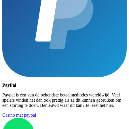
PayPal
Paypal is een van de bekendste betaalmethodes wereldwijd. Veel
spelers vinden het dan ook prettig als ze dit kunnen gebruiken om
een storting te doen. Benieuwd waar dit kan? Je leest het hier.
Casino met paypal