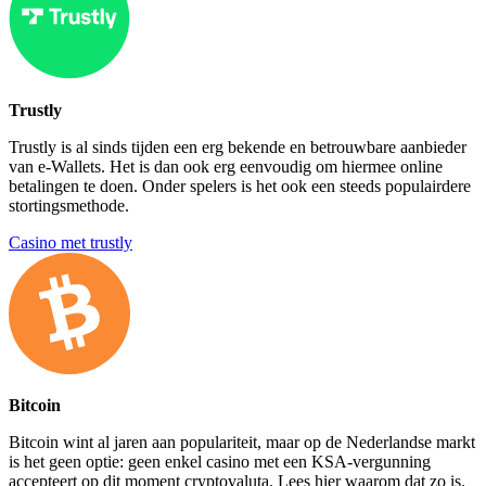
Trustly
Trustly is al sinds tijden een erg bekende en betrouwbare aanbieder
van e-Wallets. Het is dan ook erg eenvoudig om hiermee online
betalingen te doen. Onder spelers is het ook een steeds populairdere
stortingsmethode.
Casino met trustly
Bitcoin
Bitcoin wint al jaren aan populariteit, maar op de Nederlandse markt
is het geen optie: geen enkel casino met een KSA-vergunning
accepteert op dit moment cryptovaluta. Lees hier waarom dat zo is.