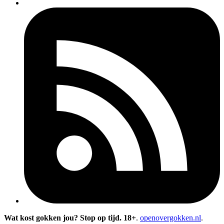
Wat kost gokken jou? Stop op tijd. 18+
.
openovergokken.nl
.