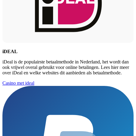
iDEAL
iDeal is de populairste betaalmethode in Nederland, het wordt dan
ook vrijwel overal gebruikt voor online betalingen. Lees hier meer
over iDeal en welke websites dit aanbieden als betaalmethode.
Casino met ideal