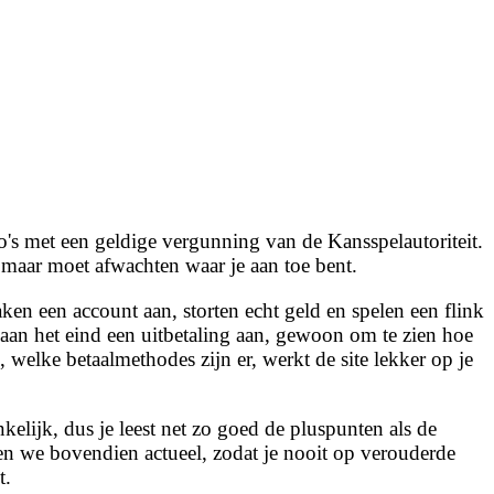
o's met een geldige vergunning van de Kansspelautoriteit.
e maar moet afwachten waar je aan toe bent.
ken een account aan, storten echt geld en spelen een flink
 aan het eind een uitbetaling aan, gewoon om te zien hoe
, welke betaalmethodes zijn er, werkt de site lekker op je
kelijk, dus je leest net zo goed de pluspunten als de
den we bovendien actueel, zodat je nooit op verouderde
t.