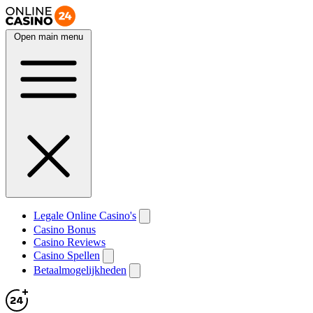
Open main menu
Legale Online Casino's
Casino Bonus
Casino Reviews
Casino Spellen
Betaalmogelijkheden