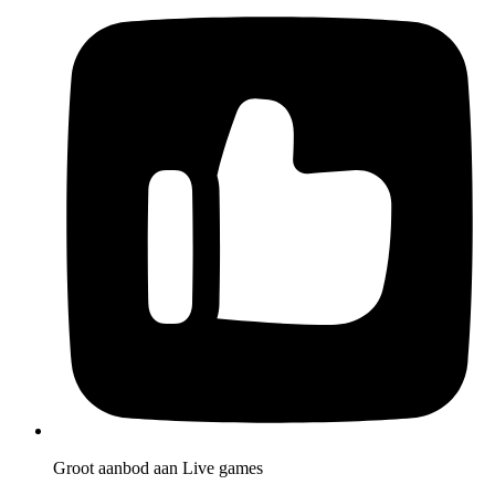
Groot aanbod aan Live games