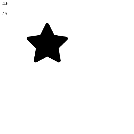
4.6
/ 5