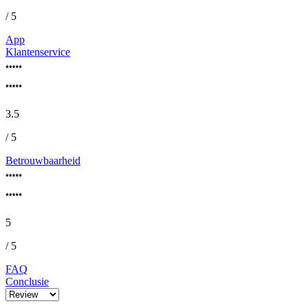
/ 5
App
Klantenservice
3.5
/ 5
Betrouwbaarheid
5
/ 5
FAQ
Conclusie