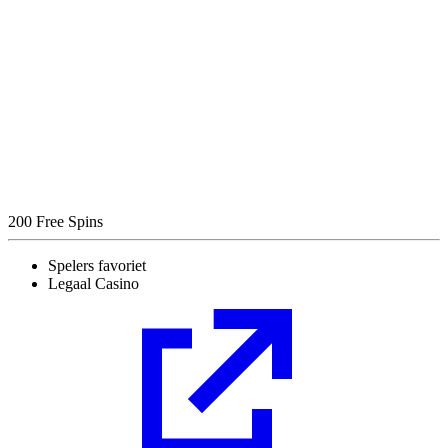
200 Free Spins
Spelers favoriet
Legaal Casino