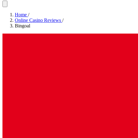
Home
/
Online Casino Reviews
/
Bingoal