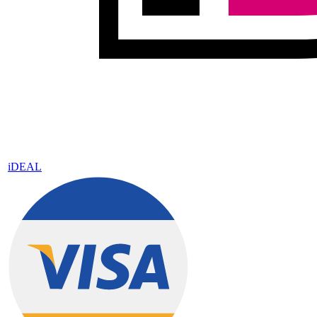
iDEAL