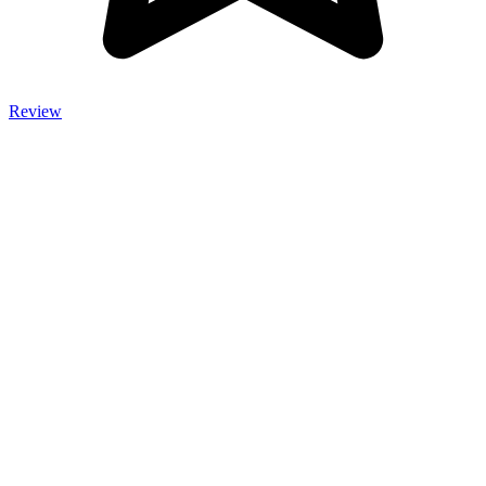
Review