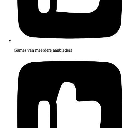
Games van meerdere aanbieders