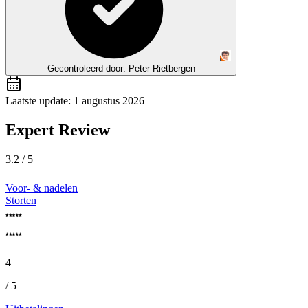
Gecontroleerd door:
Peter Rietbergen
Laatste update:
1 augustus 2026
Expert Review
3.2
/ 5
Voor- & nadelen
Storten
4
/ 5