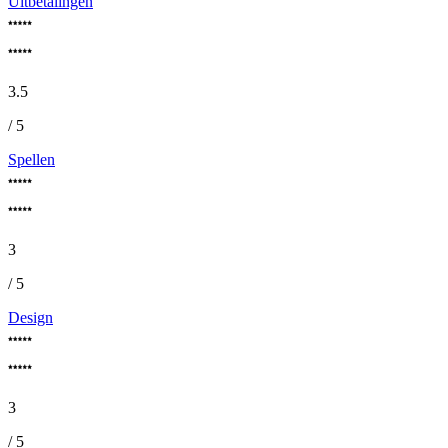
Uitbetalingen
3.5
/ 5
Spellen
3
/ 5
Design
3
/ 5