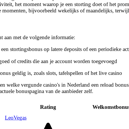
iviteit, het moment waarop je een storting doet of het pro
omenten, bijvoorbeeld wekelijks of maandelijks, terwijl a
ht aan met de volgende informatie:
 een stortingsbonus op latere deposits of een periodieke act
egoed of credits die aan je account worden toegevoegd
us geldig is, zoals slots, tafelspellen of het live casino
e zien welke vergunde casino's in Nederland een reload bo
actuele bonuspagina van de aanbieder zelf.
Rating
Welkomstbonu
LeoVegas