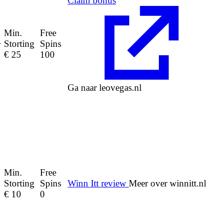
Claim bonus
Min.
Free
+
Storting
Spins
€ 25
100
Ga naar leovegas.nl
Min.
Free
Storting
Spins
Winn Itt review
Meer over winnitt.nl
€ 10
0