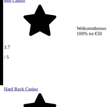
888 Casino
Welkomstbonus
100% tot €50
3.7
/ 5
Hard Rock Casino