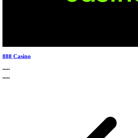
888 Casino