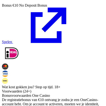
Bonus
€10 No Deposit Bonus
Spelen
Wat kost gokken jou? Stop op tijd. 18+
Voorwaarden (24+)
Bonusvoorwaarden One Casino
De registratiebonus van €10 ontvang je zodra je een OneCasino-
account hebt. Om je account te activeren, moeten we je identiteit,