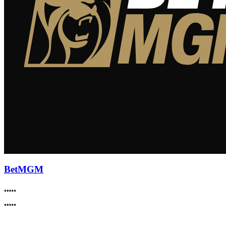
BetMGM