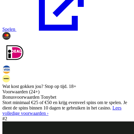
Spelen
Wat kost gokken jou? Stop op tijd. 18+
Voorwaarden (24+)
Bonusvoorwaarden Tonybet
Stort minimaal €25 of €50 en krijg evenveel spins om te spelen. Je
dient de spins binnen 10 dagen te gebruiken in het casino.
Lees
volledige voorwaarden ›
#2