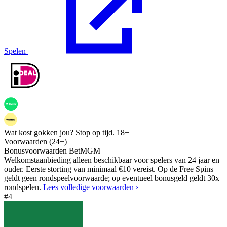
Spelen
Wat kost gokken jou? Stop op tijd. 18+
Voorwaarden (24+)
Bonusvoorwaarden BetMGM
Welkomstaanbieding alleen beschikbaar voor spelers van 24 jaar en
ouder. Eerste storting van minimaal €10 vereist. Op de Free Spins
geldt geen rondspeelvoorwaarde; op eventueel bonusgeld geldt 30x
rondspelen.
Lees volledige voorwaarden ›
#4