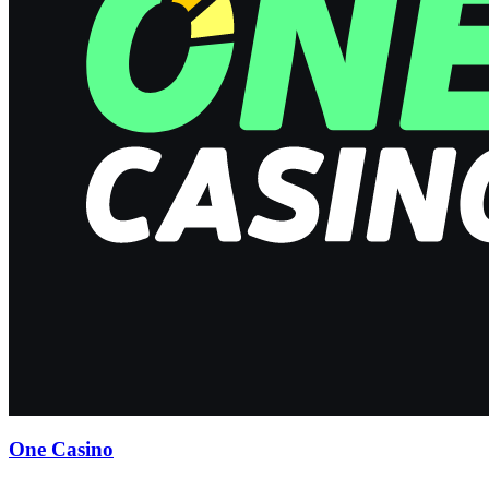
One Casino