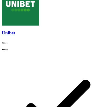
Unibet