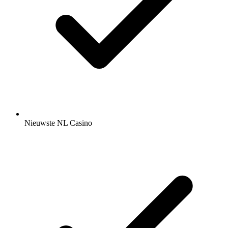
Nieuwste NL Casino