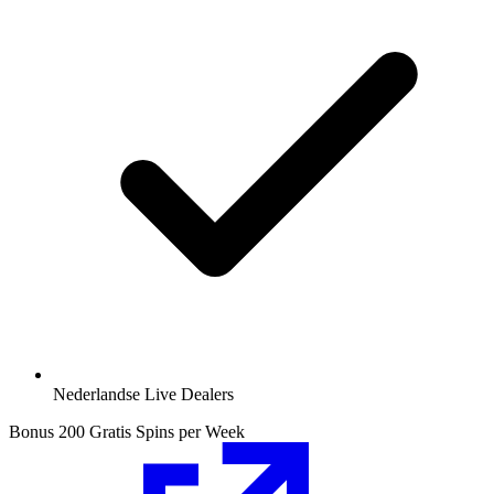
Nederlandse Live Dealers
Bonus
200 Gratis Spins per Week