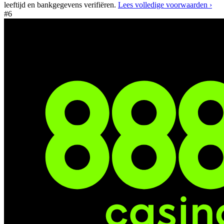
leeftijd en bankgegevens verifiëren.
Lees volledige voorwaarden ›
#6