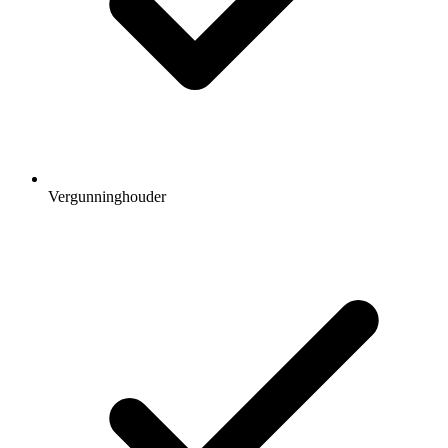
Vergunninghouder