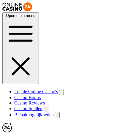
Open main menu
Legale Online Casino's
Casino Bonus
Casino Reviews
Casino Spellen
Betaalmogelijkheden