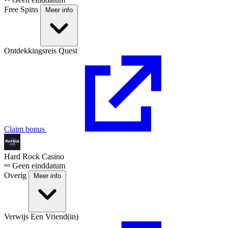
Free Spins
Meer info
Ontdekkingsreis Quest
Claim bonus
Hard Rock Casino
Geen einddatum
Overig
Meer info
Verwijs Een Vriend(in)