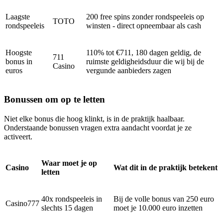
Laagste
200 free spins zonder rondspeeleis op
TOTO
rondspeeleis
winsten - direct opneembaar als cash
Hoogste
110% tot €711, 180 dagen geldig, de
711
bonus in
ruimste geldigheidsduur die wij bij de
Casino
euros
vergunde aanbieders zagen
Bonussen om op te letten
Niet elke bonus die hoog klinkt, is in de praktijk haalbaar.
Onderstaande bonussen vragen extra aandacht voordat je ze
activeert.
Waar moet je op
Casino
Wat dit in de praktijk betekent
letten
40x rondspeeleis in
Bij de volle bonus van 250 euro
Casino777
slechts 15 dagen
moet je 10.000 euro inzetten