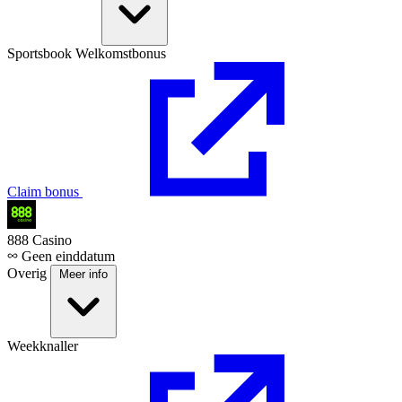
Sportsbook Welkomstbonus
Claim bonus
888 Casino
Geen einddatum
Overig
Meer info
Weekknaller