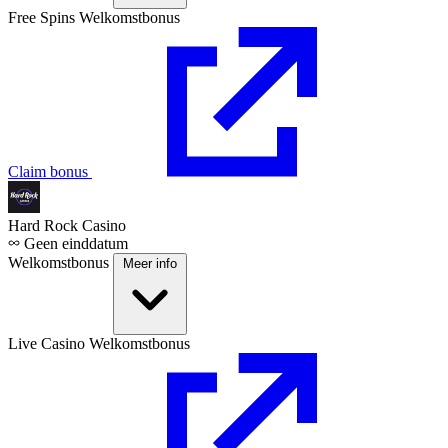
Free Spins Welkomstbonus
Claim bonus
Hard Rock Casino
Geen einddatum
Welkomstbonus
Meer info
Live Casino Welkomstbonus