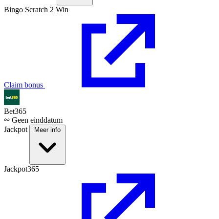
Bingo Scratch 2 Win
Claim bonus
Bet365
Geen einddatum
Jackpot
Meer info
Jackpot365