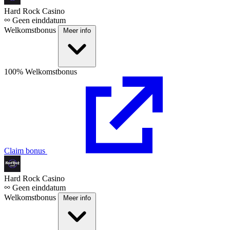
Hard Rock Casino
Geen einddatum
Welkomstbonus
Meer info
100% Welkomstbonus
Claim bonus
Hard Rock Casino
Geen einddatum
Welkomstbonus
Meer info