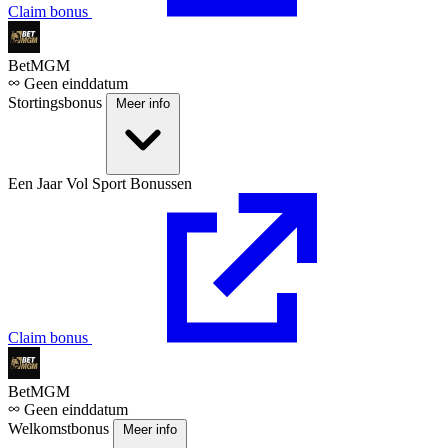
Claim bonus
BetMGM
Geen einddatum
Stortingsbonus
Meer info
Een Jaar Vol Sport Bonussen
Claim bonus
BetMGM
Geen einddatum
Welkomstbonus
Meer info