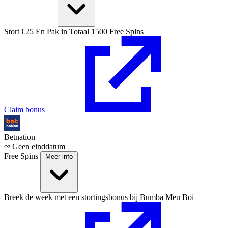
Stort €25 En Pak in Totaal 1500 Free Spins
Claim bonus
Betnation
Geen einddatum
Free Spins
Meer info
Breek de week met een stortingsbonus bij Bumba Meu Boi