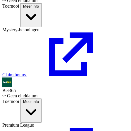
Geen einddatum
Toernooi
Meer info
Mystery-beloningen
Claim bonus
Bet365
Geen einddatum
Toernooi
Meer info
Premium League