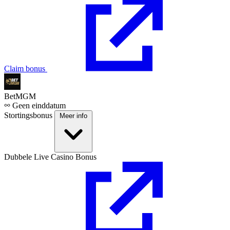
Claim bonus
BetMGM
Geen einddatum
Stortingsbonus
Meer info
Dubbele Live Casino Bonus