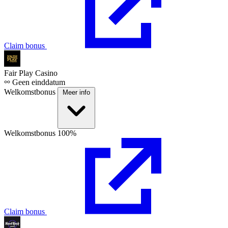
Claim bonus
Fair Play Casino
Geen einddatum
Welkomstbonus
Meer info
Welkomstbonus 100%
Claim bonus