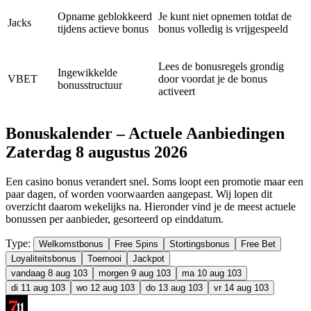
Opname geblokkeerd
Je kunt niet opnemen totdat de
Jacks
tijdens actieve bonus
bonus volledig is vrijgespeeld
Lees de bonusregels grondig
Ingewikkelde
VBET
door voordat je de bonus
bonusstructuur
activeert
Bonuskalender – Actuele Aanbiedingen
Zaterdag 8 augustus 2026
Een casino bonus verandert snel. Soms loopt een promotie maar een
paar dagen, of worden voorwaarden aangepast. Wij lopen dit
overzicht daarom wekelijks na. Hieronder vind je de meest actuele
bonussen per aanbieder, gesorteerd op einddatum.
Type:
Welkomstbonus
Free Spins
Stortingsbonus
Free Bet
Loyaliteitsbonus
Toernooi
Jackpot
vandaag
8
aug
103
morgen
9
aug
103
ma
10
aug
103
di
11
aug
103
wo
12
aug
103
do
13
aug
103
vr
14
aug
103