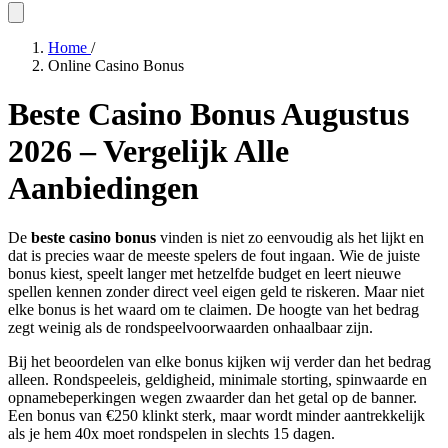
Home
/
Online Casino Bonus
Beste Casino Bonus Augustus
2026 – Vergelijk Alle
Aanbiedingen
De
beste casino bonus
vinden is niet zo eenvoudig als het lijkt en
dat is precies waar de meeste spelers de fout ingaan. Wie de juiste
bonus kiest, speelt langer met hetzelfde budget en leert nieuwe
spellen kennen zonder direct veel eigen geld te riskeren. Maar niet
elke bonus is het waard om te claimen. De hoogte van het bedrag
zegt weinig als de rondspeelvoorwaarden onhaalbaar zijn.
Bij het beoordelen van elke bonus kijken wij verder dan het bedrag
alleen. Rondspeeleis, geldigheid, minimale storting, spinwaarde en
opnamebeperkingen wegen zwaarder dan het getal op de banner.
Een bonus van €250 klinkt sterk, maar wordt minder aantrekkelijk
als je hem 40x moet rondspelen in slechts 15 dagen.