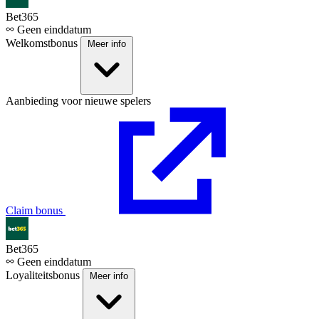
Bet365
Geen einddatum
Welkomstbonus
Meer info
Aanbieding voor nieuwe spelers
Claim bonus
Bet365
Geen einddatum
Loyaliteitsbonus
Meer info