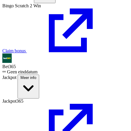
Bingo Scratch 2 Win
Claim bonus
Bet365
Geen einddatum
Jackpot
Meer info
Jackpot365