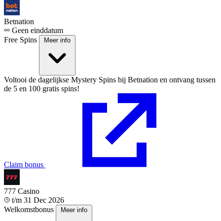
Betnation
Geen einddatum
Free Spins
Meer info
Voltooi de dagelijkse Mystery Spins bij Betnation en ontvang tussen
de 5 en 100 gratis spins!
Claim bonus
777 Casino
t/m 31 Dec 2026
Welkomstbonus
Meer info