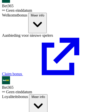
Bet365
Geen einddatum
Welkomstbonus
Meer info
Aanbieding voor nieuwe spelers
Claim bonus
Bet365
Geen einddatum
Loyaliteitsbonus
Meer info