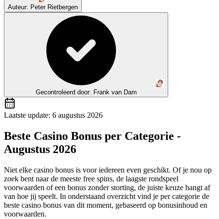
Auteur:
Peter Rietbergen
Gecontroleerd door:
Frank van Dam
Laatste update:
6 augustus 2026
Beste Casino Bonus per Categorie -
Augustus 2026
Niet elke casino bonus is voor iedereen even geschikt. Of je nou op
zoek bent naar de meeste free spins, de laagste rondspeel
voorwaarden of een bonus zonder storting, de juiste keuze hangt af
van hoe jij speelt. In onderstaand overzicht vind je per categorie de
beste casino bonus van dit moment, gebaseerd op bonusinhoud en
voorwaarden.