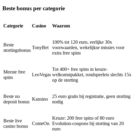
Beste bonus per categorie
Categorie
Casino
Waarom
100% tot 120 euro, eerlijke 30x
Beste
TonyBet
voorwaarden, wekelijkse missies voor
stortingsbonus
extra free spins
Tot 400+ free spins in keuze-
Meeste free
LeoVegas
welkomstpakket, rondspeeleis slechts 15x
spins
op de storting
Beste no
25 euro gratis bij registratie, geen storting
Kansino
deposit bonus
nodig
Keuze: 200 free spins of 80 euro
Beste live
ComeOn
Evolution-coupons bij storting van 20
casino bonus
euro