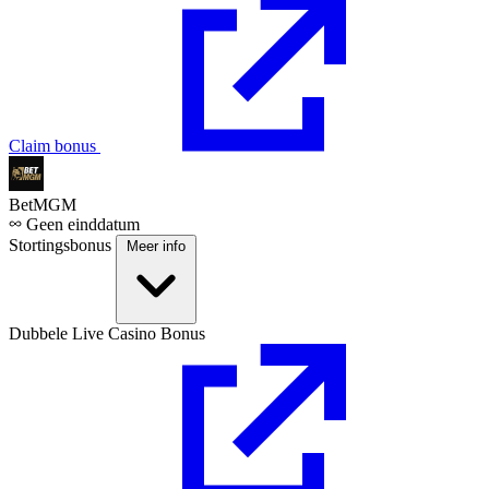
Claim bonus
BetMGM
Geen einddatum
Stortingsbonus
Meer info
Dubbele Live Casino Bonus