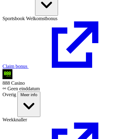
Sportsbook Welkomstbonus
Claim bonus
888 Casino
Geen einddatum
Overig
Meer info
Weekknaller