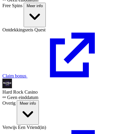
Free Spins
Meer info
Ontdekkingsreis Quest
Claim bonus
Hard Rock Casino
Geen einddatum
Overig
Meer info
Verwijs Een Vriend(in)