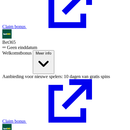
Claim bonus
Bet365
Geen einddatum
Welkomstbonus
Meer info
Aanbieding voor nieuwe spelers: 10 dagen van gratis spins
Claim bonus