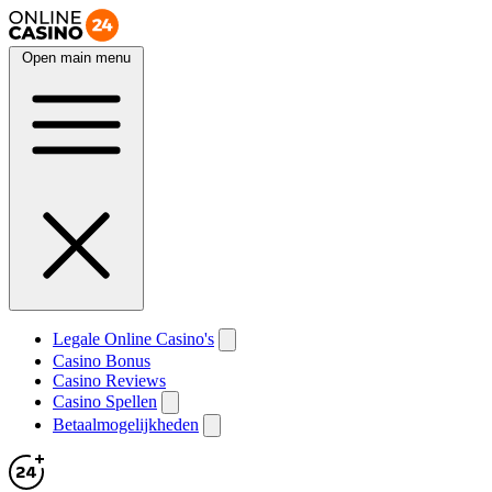
Open main menu
Legale Online Casino's
Casino Bonus
Casino Reviews
Casino Spellen
Betaalmogelijkheden