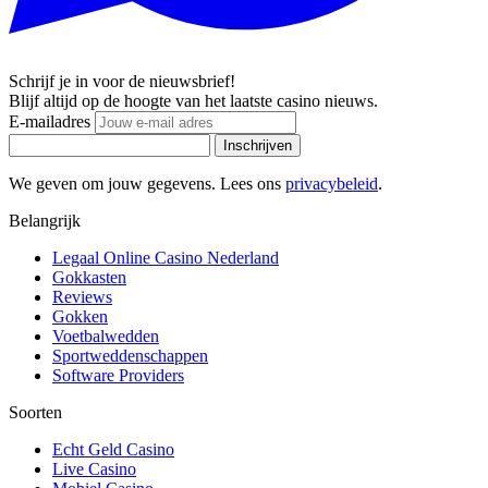
Schrijf je in voor de nieuwsbrief!
Blijf altijd op de hoogte van het laatste casino nieuws.
E-mailadres
Inschrijven
We geven om jouw gegevens. Lees ons
privacybeleid
.
Belangrijk
Legaal Online Casino Nederland
Gokkasten
Reviews
Gokken
Voetbalwedden
Sportweddenschappen
Software Providers
Soorten
Echt Geld Casino
Live Casino