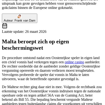
uitspraak kan grote gevolgen hebben voor grensoverschrijdende
gokclaims binnen de Europese online gokmarkt.
Auteur:
Frank van Dam
Laatste update:
26 maart 2026
Malta beroept zich op eigen
beschermingswet
De procedure ontstond nadat een Oostenrijkse speler in eigen land
een civiel vonnis had verkregen tegen een
online casino
aanbieder.
De rechter oordeelde dat de aanbieder zonder geldige Oostenrijkse
vergunning opereerde en daarom verliezen moest terugbetalen.
Vervolgens probeerde de speler dat vonnis in Malta te laten
uitvoeren, waar de betreffende operator gevestigd is.
De Maltese rechter ging daar niet in mee. Volgens de rechtbank zou
erkenning van het Oostenrijkse vonnis indruisen tegen de nationale
openbare orde en tegen artikel 56A van de Gaming Act, beter
bekend als Bill 55. Die bepaling beschermt vergunde Maltese
aanbieders tegen buitenlandse claims die voortkomen uit verschillen