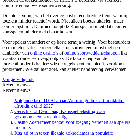
controle en nauwere samenwerking.
De intensivering van het overleg past in een bredere trend waarbij
toezicht minder reactief wordt. Niet alleen boetes uitdelen, maar
eerder bijsturen. Daarmee hoopt de Kansspelautoriteit dat sport en
kansspelen minder met elkaar botsen.
Voor spelers verandert er op korte termijn weinig. Voor bestuurders
en marketeers des te meer: elke sponsorovereenkomst met een
aanbieder van
online casino’s
of
online sportweddenschappen
ligt
voortaan onder een vergrootglas. De boodschap van de
toezichthouder is helder: wie de regels kent en naleeft, voorkomt
problemen. Wie dat niet doet, kan sneller handhaving verwachten.
Vorige
Volgende
Recent nieuws
Recent nieuws
Volgende fase iDEAL-naar-Wero-migratie start in oktober,
afronding eind 2027
Gerechtshof Den Haag: Kansspelbelasting voor
gokautomaten is rechtmatig
Casino Zoetermeer beboet voor toegang verlenen aan spelers
in Cruks
Ksa grijpt in tegen illegale gokreclames in populaire