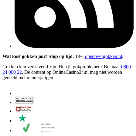
Wat kost gokken jou? Stop op tijd. 18+
.
openovergokken.nl
.
Gokken kan verslavend zijn. Heb jij gokproblemen? Bel naar
0800
24 000 22
. De content op OnlineCasino24.nl mag niet worden
gedeeld met minderjarigen.