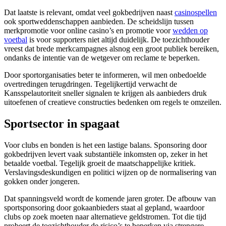
Dat laatste is relevant, omdat veel gokbedrijven naast
casinospellen
ook sportweddenschappen aanbieden. De scheidslijn tussen
merkpromotie voor online casino’s en promotie voor
wedden op
voetbal
is voor supporters niet altijd duidelijk. De toezichthouder
vreest dat brede merkcampagnes alsnog een groot publiek bereiken,
ondanks de intentie van de wetgever om reclame te beperken.
Door sportorganisaties beter te informeren, wil men onbedoelde
overtredingen terugdringen. Tegelijkertijd verwacht de
Kansspelautoriteit sneller signalen te krijgen als aanbieders druk
uitoefenen of creatieve constructies bedenken om regels te omzeilen.
Sportsector in spagaat
Voor clubs en bonden is het een lastige balans. Sponsoring door
gokbedrijven levert vaak substantiële inkomsten op, zeker in het
betaalde voetbal. Tegelijk groeit de maatschappelijke kritiek.
Verslavingsdeskundigen en politici wijzen op de normalisering van
gokken onder jongeren.
Dat spanningsveld wordt de komende jaren groter. De afbouw van
sportsponsoring door gokaanbieders staat al gepland, waardoor
clubs op zoek moeten naar alternatieve geldstromen. Tot die tijd
probeert de toezichthouder de risico’s te beperken via strengere