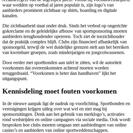
waar wedden op voetbal al jaren populair is, zijn logo’s van
aanbieders prominent zichtbaar op shirts, boarding en digitale
kanalen.
Die zichtbaarheid staat onder druk. Sinds het verbod op ongerichte
gokreclame en de geleidelijke afbouw van sportsponsoring moeten
aanbieders terughoudender opereren. Toch ziet de toezichthouder
dat de praktijk complex blijft. Clubs zijn financieel afhankelijk van
sponsorgeld, terwijl de wet duidelijke grenzen stelt aan het bereiken
van kwetsbare groepen, zoals minderjarigen en jongvolwassenen.
Door eerder met sportbonden aan tafel te zitten, wil de autoriteit
voorkomen dat overeenkomsten achteraf moeten worden
teruggedraaid. “Voorkomen is beter dan handhaven” lijkt het
uitgangspunt.
Kennisdeling moet fouten voorkomen
In de nieuwe aanpak ligt de nadruk op voorlichting. Sportbonden en
verenigingen krijgen uitleg over wat wel en niet mag bij
sponsoruitingen. Denk aan het gebruik van merklogo’s, activaties
rond wedstrijden en online campagnes via sociale media. Ook wordt
besproken hoe clubs moeten omgaan met aanbiedingen van online
casino’s en aanbieders van online sportweddenschappen.