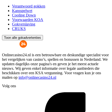
Verantwoord gokken
Kansspelwet
Cooling Down
Voorwaarden KOA
Gokverslaving
CRUKS
Toon alle gokadvertenties
Onlinecasino24.nl is een betrouwbare en deskundige specialist voor
het vergelijken van casino’s, spellen en bonussen in Nederland. We
updaten dagelijks onze pagina's en geven je het meest actuele
nieuws. Wij geven enkel informatie over legale aanbieders die
beschikken over een KSA vergunning. Voor vragen kun je ons
mailen op
info@onlinecasino24.nl
Volg ons