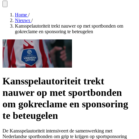
Home
/
Nieuws
/
Kansspelautoriteit trekt nauwer op met sportbonden om
gokreclame en sponsoring te beteugelen
Kansspelautoriteit trekt
nauwer op met sportbonden
om gokreclame en sponsoring
te beteugelen
De Kansspelautoriteit intensiveert de samenwerking met
Nederlandse sportbonden om grip te krijgen op sportsponsoring