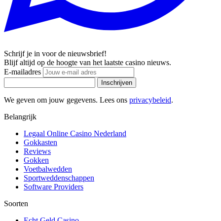
Schrijf je in voor de nieuwsbrief!
Blijf altijd op de hoogte van het laatste casino nieuws.
E-mailadres
Inschrijven
We geven om jouw gegevens. Lees ons
privacybeleid
.
Belangrijk
Legaal Online Casino Nederland
Gokkasten
Reviews
Gokken
Voetbalwedden
Sportweddenschappen
Software Providers
Soorten
Echt Geld Casino