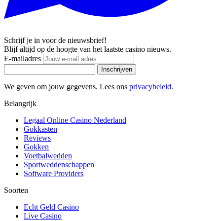
Schrijf je in voor de nieuwsbrief!
Blijf altijd op de hoogte van het laatste casino nieuws.
E-mailadres
Inschrijven
We geven om jouw gegevens. Lees ons
privacybeleid
.
Belangrijk
Legaal Online Casino Nederland
Gokkasten
Reviews
Gokken
Voetbalwedden
Sportweddenschappen
Software Providers
Soorten
Echt Geld Casino
Live Casino