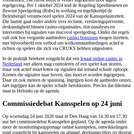
regelgeving. Per 1 oktober 2024 trad de Regeling Speellimieten en
Bewust Speelgedrag (Rsbs) in werking en tegelijkertijd de
Beleidsregel verantwoord spelen 2024 van de Kansspelautoriteit.
Die laatste gaat onder andere over reclame, verslavingspreventie,
deskundigheid binnen casino-organisaties, risicoanalyses en
interventies bij signalen van risicovol speelgedrag. Onder die regels
valt ook hoe vergunde aanbieders
casino bonussen
mogen inzetten,
met bijvoorbeeld een verbod om welkomstaanbiedingen actief te
richten op spelers die zich via CRUKS hebben uitgesloten.
In de praktijk betekent zorgplicht dat een
legaal online casino in
Nederland
niet alleen mag controleren of een speler kan storten,
maar ook actief moet letten op signalen dat iemand schade oploopt.
Komen die signalen naar boven, dan moet er worden ingegrepen.
Daar zit ook meteen de spanning. Ingrijpen kost de aanbieder omzet,
niet ingrijpen kan de speler schade berokkenen. Precies dat dilemma
staat in Helsinki op de agenda.
Commissiedebat Kansspelen op 24 juni
Op woensdag 24 juni 2026 staat in Den Haag van 14.30 tot 17.30
uur het commissiedebat Kansspelen gepland. Op de agenda onder
meer de monitoringsrapportage online kansspelen, ontwikkelingen
rond zorgplicht bij kansspelen op afstand, deelnamecijfers en diverse