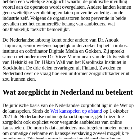
hebben een wettelijke zorgplicht waarbij de praktische invulling
vooral aan de operators wordt overgelaten. Andere landen kennen
geen wettelijke verplichting en laten preventie volledig aan de
industrie zelf. Volgens de organisatoren botst preventie in beide
gevallen met het commerciële belang van aanbieders, wat
onafhankelijk toezicht bemoeilijkt.
De Nederlandse inbreng komt onder andere van Dr. Anouk
Tuijnman, senior wetenschappelijk onderzoeker bij het Trimbos-
instituut en coördinator Digitale Media en Gokken. Zij spreekt
samen met onder meer Dr. Virve Marionneau van de Universiteit
van Helsinki en Dr. Håkan Wall van het Karolinska Institutet in
Stockholm. De drie delen ervaringen uit Finland, Zweden en
Nederland over de vraag hoe een uniformer zorgplichtkader eruit
zou kunnen zien.
Wat zorgplicht in Nederland nu betekent
De juridische basis van de Nederlandse zorgplicht ligt in de Wet op
de kansspelen. Sinds de
Wet kansspelen op afstand
op 1 oktober
2021 de Nederlandse online gokmarkt opende, geldt diezelfde
zorgplicht ook expliciet voor vergunde aanbieders van online
kansspelen. De norm is dat aanbieders maatregelen moeten nemen
om onmatige deelname en kansspelverslaving zoveel mogelijk te
voorkomen. Die brede norm is verder ingekleurd door lagere