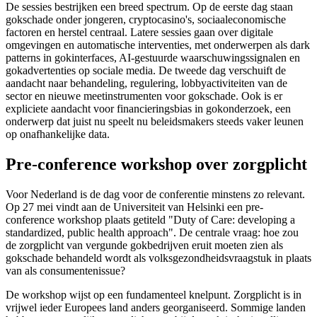
De sessies bestrijken een breed spectrum. Op de eerste dag staan
gokschade onder jongeren, cryptocasino's, sociaaleconomische
factoren en herstel centraal. Latere sessies gaan over digitale
omgevingen en automatische interventies, met onderwerpen als dark
patterns in gokinterfaces, AI-gestuurde waarschuwingssignalen en
gokadvertenties op sociale media. De tweede dag verschuift de
aandacht naar behandeling, regulering, lobbyactiviteiten van de
sector en nieuwe meetinstrumenten voor gokschade. Ook is er
expliciete aandacht voor financieringsbias in gokonderzoek, een
onderwerp dat juist nu speelt nu beleidsmakers steeds vaker leunen
op onafhankelijke data.
Pre-conference workshop over zorgplicht
Voor Nederland is de dag voor de conferentie minstens zo relevant.
Op 27 mei vindt aan de Universiteit van Helsinki een pre-
conference workshop plaats getiteld "Duty of Care: developing a
standardized, public health approach". De centrale vraag: hoe zou
de zorgplicht van vergunde gokbedrijven eruit moeten zien als
gokschade behandeld wordt als volksgezondheidsvraagstuk in plaats
van als consumentenissue?
De workshop wijst op een fundamenteel knelpunt. Zorgplicht is in
vrijwel ieder Europees land anders georganiseerd. Sommige landen