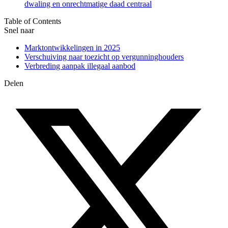
dwaling en onrechtmatige daad centraal
Table of Contents
Snel naar
Marktontwikkelingen in 2025
Verschuiving naar toezicht op vergunninghouders
Verbreding aanpak illegaal aanbod
Delen