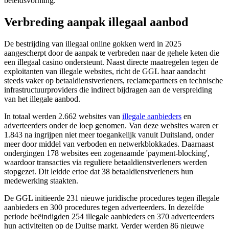
beleidsvorming.
Verbreding aanpak illegaal aanbod
De bestrijding van illegaal online gokken werd in 2025
aangescherpt door de aanpak te verbreden naar de gehele keten die
een illegaal casino ondersteunt. Naast directe maatregelen tegen de
exploitanten van illegale websites, richt de GGL haar aandacht
steeds vaker op betaaldienstverleners, reclamepartners en technische
infrastructuurproviders die indirect bijdragen aan de verspreiding
van het illegale aanbod.
In totaal werden 2.662 websites van
illegale aanbieders
en
adverteerders onder de loep genomen. Van deze websites waren er
1.843 na ingrijpen niet meer toegankelijk vanuit Duitsland, onder
meer door middel van verboden en netwerkblokkades. Daarnaast
ondergingen 178 websites een zogenaamde 'payment-blocking',
waardoor transacties via reguliere betaaldienstverleners werden
stopgezet. Dit leidde ertoe dat 38 betaaldienstverleners hun
medewerking staakten.
De GGL initieerde 231 nieuwe juridische procedures tegen illegale
aanbieders en 300 procedures tegen adverteerders. In dezelfde
periode beëindigden 254 illegale aanbieders en 370 adverteerders
hun activiteiten op de Duitse markt. Verder werden 86 nieuwe