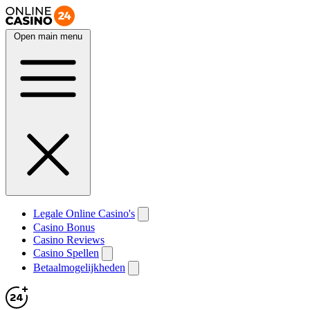
Open main menu
Legale Online Casino's
Casino Bonus
Casino Reviews
Casino Spellen
Betaalmogelijkheden