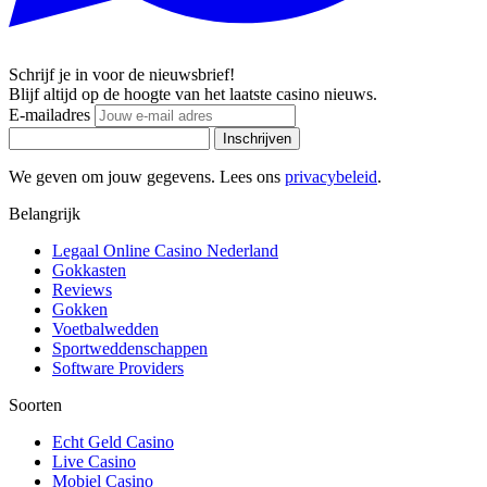
Schrijf je in voor de nieuwsbrief!
Blijf altijd op de hoogte van het laatste casino nieuws.
E-mailadres
Inschrijven
We geven om jouw gegevens. Lees ons
privacybeleid
.
Belangrijk
Legaal Online Casino Nederland
Gokkasten
Reviews
Gokken
Voetbalwedden
Sportweddenschappen
Software Providers
Soorten
Echt Geld Casino
Live Casino
Mobiel Casino