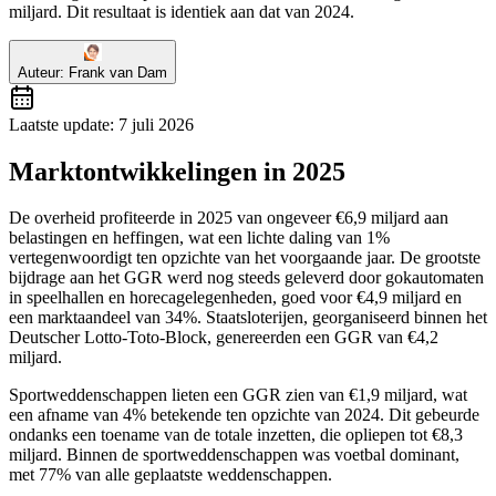
miljard. Dit resultaat is identiek aan dat van 2024.
Auteur:
Frank van Dam
Laatste update:
7 juli 2026
Marktontwikkelingen in 2025
De overheid profiteerde in 2025 van ongeveer €6,9 miljard aan
belastingen en heffingen, wat een lichte daling van 1%
vertegenwoordigt ten opzichte van het voorgaande jaar. De grootste
bijdrage aan het GGR werd nog steeds geleverd door gokautomaten
in speelhallen en horecagelegenheden, goed voor €4,9 miljard en
een marktaandeel van 34%. Staatsloterijen, georganiseerd binnen het
Deutscher Lotto-Toto-Block, genereerden een GGR van €4,2
miljard.
Sportweddenschappen lieten een GGR zien van €1,9 miljard, wat
een afname van 4% betekende ten opzichte van 2024. Dit gebeurde
ondanks een toename van de totale inzetten, die opliepen tot €8,3
miljard. Binnen de sportweddenschappen was voetbal dominant,
met 77% van alle geplaatste weddenschappen.