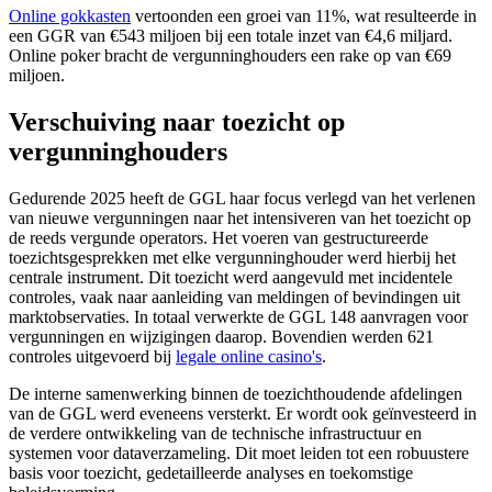
Online gokkasten
vertoonden een groei van 11%, wat resulteerde in
een GGR van €543 miljoen bij een totale inzet van €4,6 miljard.
Online poker bracht de vergunninghouders een rake op van €69
miljoen.
Verschuiving naar toezicht op
vergunninghouders
Gedurende 2025 heeft de GGL haar focus verlegd van het verlenen
van nieuwe vergunningen naar het intensiveren van het toezicht op
de reeds vergunde operators. Het voeren van gestructureerde
toezichtsgesprekken met elke vergunninghouder werd hierbij het
centrale instrument. Dit toezicht werd aangevuld met incidentele
controles, vaak naar aanleiding van meldingen of bevindingen uit
marktobservaties. In totaal verwerkte de GGL 148 aanvragen voor
vergunningen en wijzigingen daarop. Bovendien werden 621
controles uitgevoerd bij
legale online casino's
.
De interne samenwerking binnen de toezichthoudende afdelingen
van de GGL werd eveneens versterkt. Er wordt ook geïnvesteerd in
de verdere ontwikkeling van de technische infrastructuur en
systemen voor dataverzameling. Dit moet leiden tot een robuustere
basis voor toezicht, gedetailleerde analyses en toekomstige