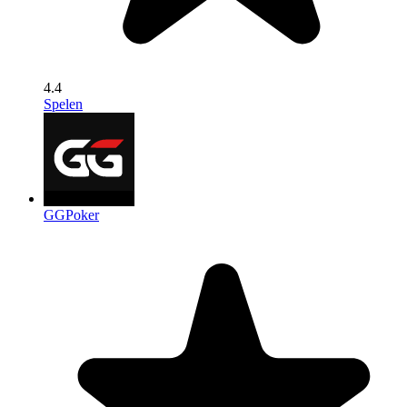
4.4
Spelen
GGPoker