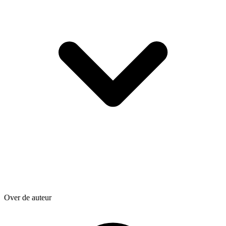
Over de auteur