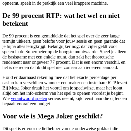
opneemt, speelt in de praktijk een veel krappere machine.
De 99 procent RTP: wat het wel en niet
betekent
De 99 procent is een gemiddelde dat het spel over de zeer lange
termijn uitkeert, geen belofte voor jouw sessie en geen garantie dat
je bijna alles terugkrijgt. Belangrijker nog: dat cijfer geldt voor
spelen in de Supermeter op de hoogste muntwaarde. Speel je alleen
de basisgame met een enkele munt, dan zakt het theoretische
rendement naar ongeveer 77 procent. Dat is een enorm verschil, en
het is de reden dat ik dit spel niet zomaar aan iedereen aanraad.
Houd er daarnaast rekening mee dat het exacte percentage per
casino kan verschillen wanneer een maker een instelbare RTP levert.
Bij Mega Joker draait het vooral om je speelwijze, maar het loont
altijd om het info-scherm van het spel te openen voordat je begint.
Wie
verantwoord spelen
serieus neemt, kijkt eerst naar die cijfers en
bepaalt vooraf een budget.
Voor wie is Mega Joker geschikt?
Dit spel is er voor de liefhebber van de ouderwetse gokkast die