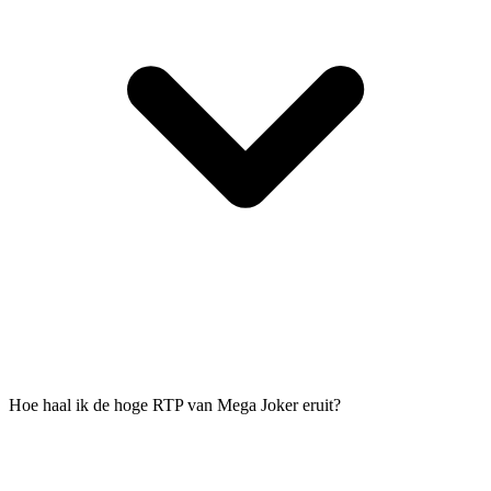
Hoe haal ik de hoge RTP van Mega Joker eruit?