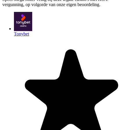
vergunning, op volgorde van onze eigen beoordeling.
Tonybet