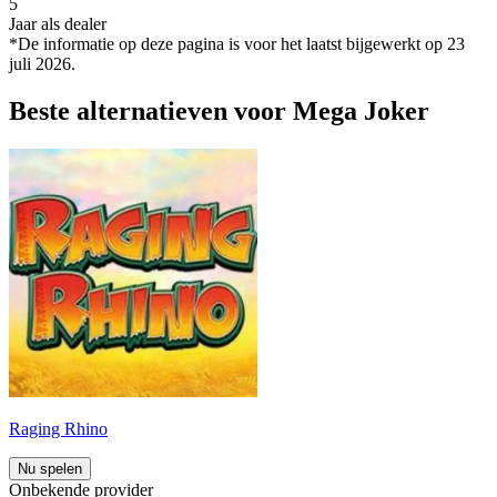
5
Jaar als dealer
*De informatie op deze pagina is voor het laatst bijgewerkt op 23
juli 2026.
Beste alternatieven voor Mega Joker
Raging Rhino
Nu spelen
Onbekende provider