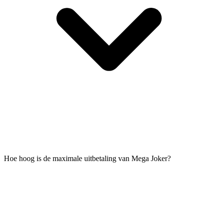
Hoe hoog is de maximale uitbetaling van Mega Joker?