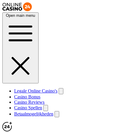
Open main menu
Legale Online Casino's
Casino Bonus
Casino Reviews
Casino Spellen
Betaalmogelijkheden