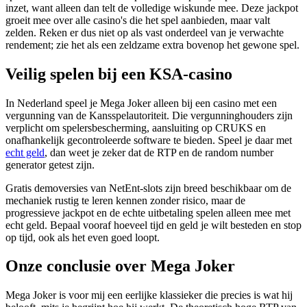
inzet, want alleen dan telt de volledige wiskunde mee. Deze jackpot
groeit mee over alle casino's die het spel aanbieden, maar valt
zelden. Reken er dus niet op als vast onderdeel van je verwachte
rendement; zie het als een zeldzame extra bovenop het gewone spel.
Veilig spelen bij een KSA-casino
In Nederland speel je Mega Joker alleen bij een casino met een
vergunning van de Kansspelautoriteit. Die vergunninghouders zijn
verplicht om spelersbescherming, aansluiting op CRUKS en
onafhankelijk gecontroleerde software te bieden. Speel je daar met
echt geld
, dan weet je zeker dat de RTP en de random number
generator getest zijn.
Gratis demoversies van NetEnt-slots zijn breed beschikbaar om de
mechaniek rustig te leren kennen zonder risico, maar de
progressieve jackpot en de echte uitbetaling spelen alleen mee met
echt geld. Bepaal vooraf hoeveel tijd en geld je wilt besteden en stop
op tijd, ook als het even goed loopt.
Onze conclusie over Mega Joker
Mega Joker is voor mij een eerlijke klassieker die precies is wat hij