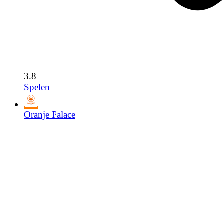
3.8
Spelen
Oranje Palace