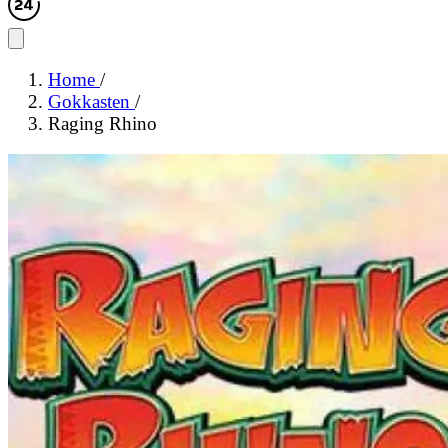
Home
/
Gokkasten
/
Raging Rhino