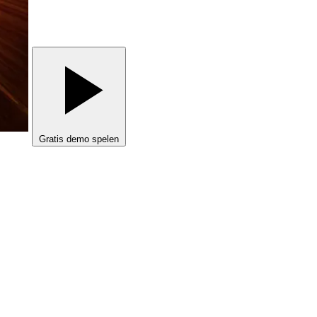
Gratis demo spelen