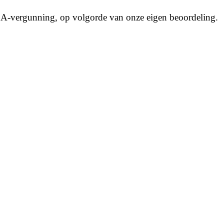
KSA-vergunning, op volgorde van onze eigen beoordeling.