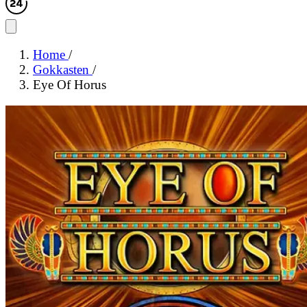
Home
/
Gokkasten
/
Eye Of Horus