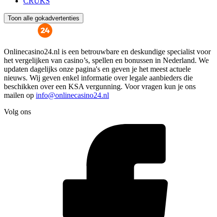
CRUKS
Toon alle gokadvertenties
Onlinecasino24.nl is een betrouwbare en deskundige specialist voor
het vergelijken van casino’s, spellen en bonussen in Nederland. We
updaten dagelijks onze pagina's en geven je het meest actuele
nieuws. Wij geven enkel informatie over legale aanbieders die
beschikken over een KSA vergunning. Voor vragen kun je ons
mailen op
info@onlinecasino24.nl
Volg ons