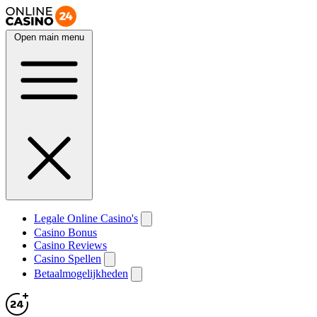
Open main menu
Legale Online Casino's
Casino Bonus
Casino Reviews
Casino Spellen
Betaalmogelijkheden