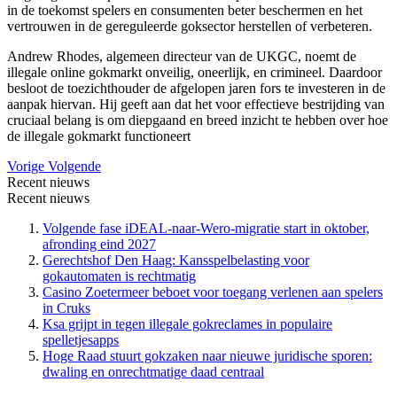
in de toekomst spelers en consumenten beter beschermen en het
vertrouwen in de gereguleerde goksector herstellen of verbeteren.
Andrew Rhodes, algemeen directeur van de UKGC, noemt de
illegale online gokmarkt onveilig, oneerlijk, en crimineel. Daardoor
besloot de toezichthouder de afgelopen jaren fors te investeren in de
aanpak hiervan. Hij geeft aan dat het voor effectieve bestrijding van
cruciaal belang is om diepgaand en breed inzicht te hebben over hoe
de illegale gokmarkt functioneert
Vorige
Volgende
Recent nieuws
Recent nieuws
Volgende fase iDEAL-naar-Wero-migratie start in oktober,
afronding eind 2027
Gerechtshof Den Haag: Kansspelbelasting voor
gokautomaten is rechtmatig
Casino Zoetermeer beboet voor toegang verlenen aan spelers
in Cruks
Ksa grijpt in tegen illegale gokreclames in populaire
spelletjesapps
Hoge Raad stuurt gokzaken naar nieuwe juridische sporen:
dwaling en onrechtmatige daad centraal