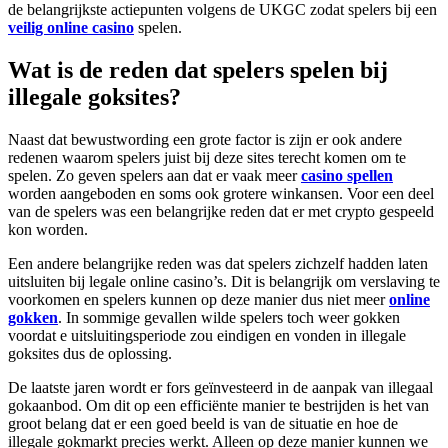
de belangrijkste actiepunten volgens de UKGC zodat spelers bij een
veilig online casino
spelen.
Wat is de reden dat spelers spelen bij
illegale goksites?
Naast dat bewustwording een grote factor is zijn er ook andere
redenen waarom spelers juist bij deze sites terecht komen om te
spelen. Zo geven spelers aan dat er vaak meer
casino spellen
worden aangeboden en soms ook grotere winkansen. Voor een deel
van de spelers was een belangrijke reden dat er met crypto gespeeld
kon worden.
Een andere belangrijke reden was dat spelers zichzelf hadden laten
uitsluiten bij legale online casino’s. Dit is belangrijk om verslaving te
voorkomen en spelers kunnen op deze manier dus niet meer
online
gokken
. In sommige gevallen wilde spelers toch weer gokken
voordat e uitsluitingsperiode zou eindigen en vonden in illegale
goksites dus de oplossing.
De laatste jaren wordt er fors geïnvesteerd in de aanpak van illegaal
gokaanbod. Om dit op een efficiënte manier te bestrijden is het van
groot belang dat er een goed beeld is van de situatie en hoe de
illegale gokmarkt precies werkt. Alleen op deze manier kunnen we