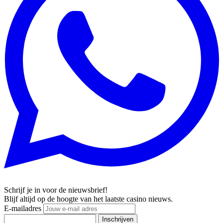
Schrijf je in voor de nieuwsbrief!
Blijf altijd op de hoogte van het laatste casino nieuws.
E-mailadres
Inschrijven