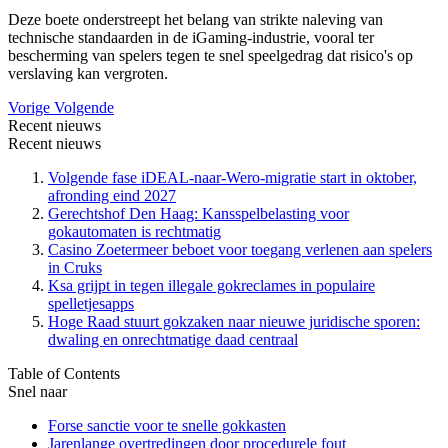
Deze boete onderstreept het belang van strikte naleving van
technische standaarden in de iGaming-industrie, vooral ter
bescherming van spelers tegen te snel speelgedrag dat risico's op
verslaving kan vergroten.
Vorige
Volgende
Recent nieuws
Recent nieuws
Volgende fase iDEAL-naar-Wero-migratie start in oktober,
afronding eind 2027
Gerechtshof Den Haag: Kansspelbelasting voor
gokautomaten is rechtmatig
Casino Zoetermeer beboet voor toegang verlenen aan spelers
in Cruks
Ksa grijpt in tegen illegale gokreclames in populaire
spelletjesapps
Hoge Raad stuurt gokzaken naar nieuwe juridische sporen:
dwaling en onrechtmatige daad centraal
Table of Contents
Snel naar
Forse sanctie voor te snelle gokkasten
Jarenlange overtredingen door procedurele fout