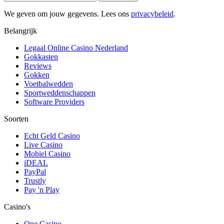
We geven om jouw gegevens. Lees ons
privacybeleid
.
Belangrijk
Legaal Online Casino Nederland
Gokkasten
Reviews
Gokken
Voetbalwedden
Sportweddenschappen
Software Providers
Soorten
Echt Geld Casino
Live Casino
Mobiel Casino
iDEAL
PayPal
Trustly
Pay 'n Play
Casino's
One Casino