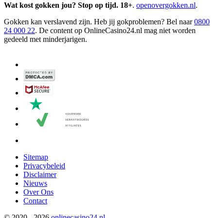
Wat kost gokken jou? Stop op tijd. 18+
.
openovergokken.nl
.
Gokken kan verslavend zijn. Heb jij gokproblemen? Bel naar
0800
24 000 22
. De content op OnlineCasino24.nl mag niet worden
gedeeld met minderjarigen.
Sitemap
Privacybeleid
Disclaimer
Nieuws
Over Ons
Contact
© 2020 - 2026
onlinecasino24.nl