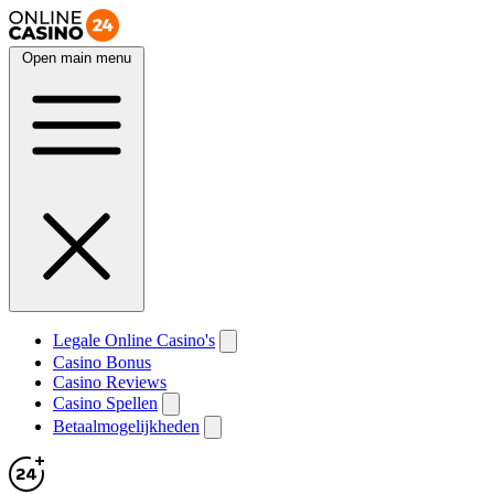
Open main menu
Legale Online Casino's
Casino Bonus
Casino Reviews
Casino Spellen
Betaalmogelijkheden