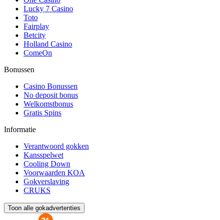
Lucky 7 Casino
Toto
Fairplay
Betcity
Holland Casino
ComeOn
Bonussen
Casino Bonussen
No deposit bonus
Welkomstbonus
Gratis Spins
Informatie
Verantwoord gokken
Kansspelwet
Cooling Down
Voorwaarden KOA
Gokverslaving
CRUKS
Toon alle gokadvertenties