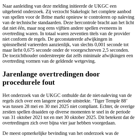
Naar aanleiding van deze melding initieerde de UKGC een
uitgebreid onderzoek. Zij verzocht Stakelogic het complete aanbod
van spellen voor de Britse markt opnieuw te controleren op naleving
van de technische standaarden. Deze hercontrole bracht aan het licht
dat niet één, maar nog eens vijftien andere spellen eveneens in
overtreding waren. In totaal waren zeventien titels van de provider
niet conform de regels. De geconstateerde afwijkingen in
spinsnelheid varieerden aanzienlijk, van slechts 0,001 seconde tot
maar liefst 0,675 seconde onder de voorgeschreven 2,5 seconden.
De toezichthouder onderstreepte dat zelfs minimale afwijkingen een
overtreding vormen van de geldende wetgeving.
Jarenlange overtredingen door
procedurele fout
Het onderzoek van de UKGC onthulde dat de niet-naleving van de
regels zich over een langere periode uitstrekte. ‘Tiger Temple 88’
was tussen 28 mei en 30 mei 2025 niet compliant. Echter, de overige
zestien spellen draaiden op diverse momenten te snel in de periode
van 31 oktober 2021 tot en met 30 oktober 2025. Dit betekent dat de
overtredingen zich over bijna vier jaar hebben voorgedaan.
De meest opmerkelijke bevinding van het onderzoek was de