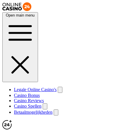
Open main menu
Legale Online Casino's
Casino Bonus
Casino Reviews
Casino Spellen
Betaalmogelijkheden