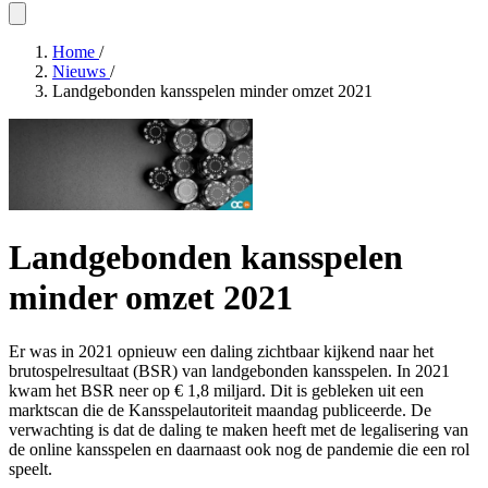
Home
/
Nieuws
/
Landgebonden kansspelen minder omzet 2021
Landgebonden kansspelen
minder omzet 2021
Er was in 2021 opnieuw een daling zichtbaar kijkend naar het
brutospelresultaat (BSR) van landgebonden kansspelen. In 2021
kwam het BSR neer op € 1,8 miljard. Dit is gebleken uit een
marktscan die de Kansspelautoriteit maandag publiceerde. De
verwachting is dat de daling te maken heeft met de legalisering van
de online kansspelen en daarnaast ook nog de pandemie die een rol
speelt.