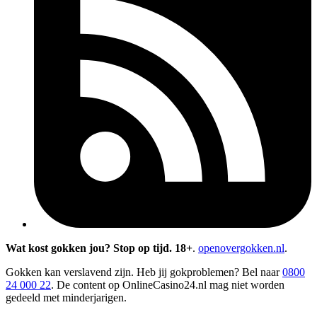
Wat kost gokken jou? Stop op tijd. 18+
.
openovergokken.nl
.
Gokken kan verslavend zijn. Heb jij gokproblemen? Bel naar
0800
24 000 22
. De content op OnlineCasino24.nl mag niet worden
gedeeld met minderjarigen.