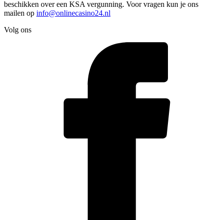
beschikken over een KSA vergunning. Voor vragen kun je ons
mailen op
info@onlinecasino24.nl
Volg ons