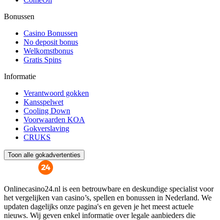
Bonussen
Casino Bonussen
No deposit bonus
Welkomstbonus
Gratis Spins
Informatie
Verantwoord gokken
Kansspelwet
Cooling Down
Voorwaarden KOA
Gokverslaving
CRUKS
Toon alle gokadvertenties
Onlinecasino24.nl is een betrouwbare en deskundige specialist voor
het vergelijken van casino’s, spellen en bonussen in Nederland. We
updaten dagelijks onze pagina's en geven je het meest actuele
nieuws. Wij geven enkel informatie over legale aanbieders die