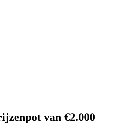
rijzenpot van €2.000