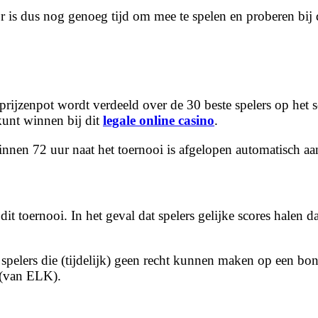
 is dus nog genoeg tijd om mee te spelen en proberen bij de
 prijzenpot wordt verdeeld over de 30 beste spelers op het s
 kunt winnen bij dit
legale online casino
.
binnen 72 uur naat het toernooi is afgelopen automatisch 
t toernooi. In het geval dat spelers gelijke scores halen 
pelers die (tijdelijk) geen recht kunnen maken op een bon
4 (van ELK).