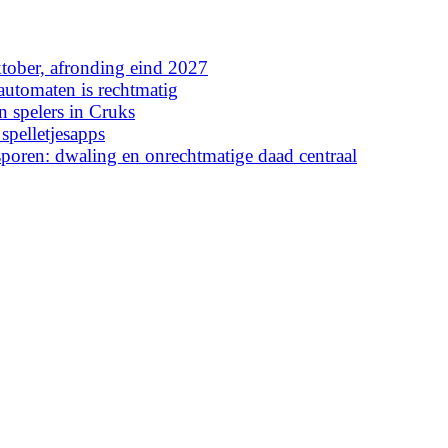
tober, afronding eind 2027
utomaten is rechtmatig
 spelers in Cruks
 spelletjesapps
poren: dwaling en onrechtmatige daad centraal