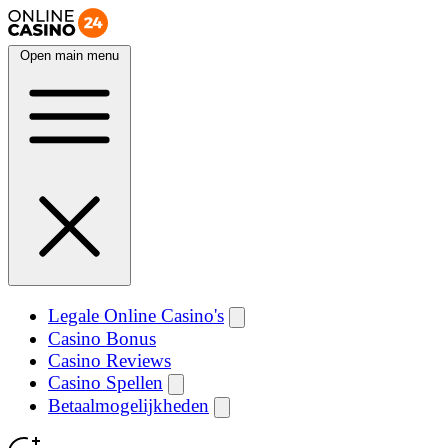
Open main menu
Legale Online Casino's
Casino Bonus
Casino Reviews
Casino Spellen
Betaalmogelijkheden