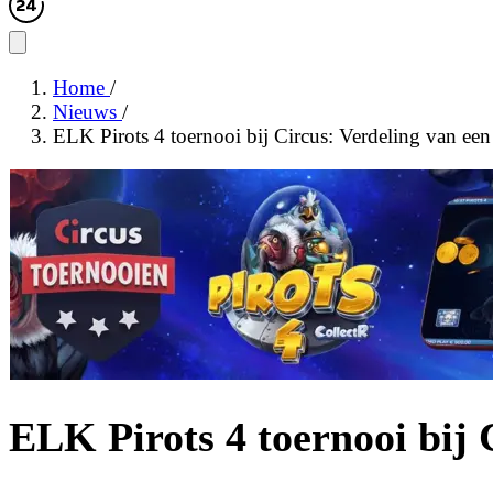
Home
/
Nieuws
/
ELK Pirots 4 toernooi bij Circus: Verdeling van ee
ELK Pirots 4 toernooi bij 