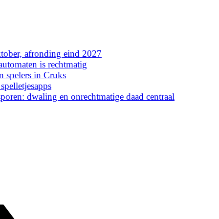
tober, afronding eind 2027
utomaten is rechtmatig
 spelers in Cruks
 spelletjesapps
poren: dwaling en onrechtmatige daad centraal