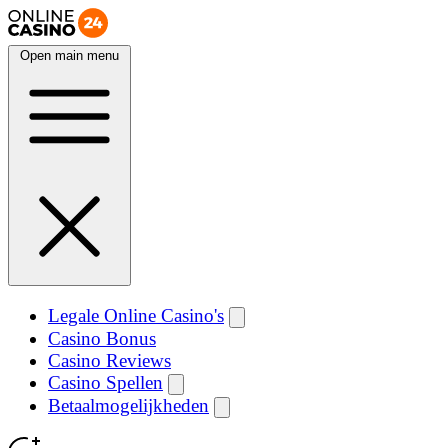
Open main menu
Legale Online Casino's
Casino Bonus
Casino Reviews
Casino Spellen
Betaalmogelijkheden