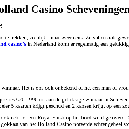
Holland Casino Scheveninge
r!
ino te trekken, zo blijkt maar weer eens. Ze vallen ook ge
and casino's
in Nederland komt er regelmatig een gelukki
e winnaar. Het is ons ook onbekend of het een man of vrou
recies €201.996 uit aan de gelukkige winnaar in Scheveni
peler 5 kaarten krijgt geschud en 2 kansen krijgt op een z
e ook echt tot een Royal Flush op het bord werd getoverd.
 gokkast van het Holland Casino noteerde echter geheel sto