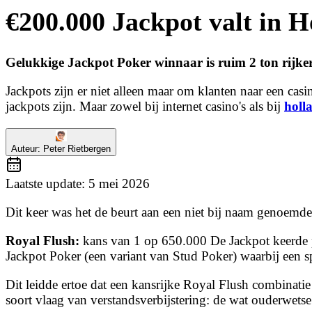
€200.000 Jackpot valt in 
Gelukkige Jackpot Poker winnaar is ruim 2 ton rijke
Jackpots zijn er niet alleen maar om klanten naar een cas
jackpots zijn. Maar zowel bij internet casino's als bij
holl
Auteur:
Peter Rietbergen
Laatste update:
5 mei 2026
Dit keer was het de beurt aan een niet bij naam genoemd
Royal Flush:
kans van 1 op 650.000 De Jackpot keerde p
Jackpot Poker (een variant van Stud Poker) waarbij een s
Dit leidde ertoe dat een kansrijke Royal Flush combinati
soort vlaag van verstandsverbijstering: de wat ouderwetse