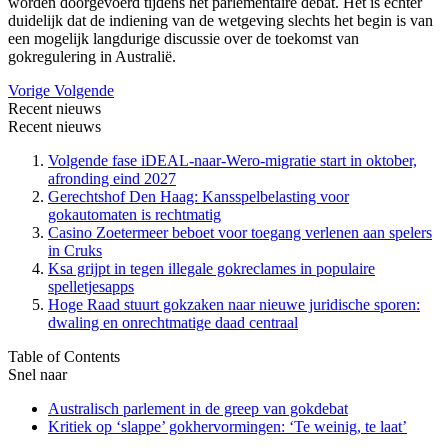
worden doorgevoerd tijdens het parlementaire debat. Het is echter
duidelijk dat de indiening van de wetgeving slechts het begin is van
een mogelijk langdurige discussie over de toekomst van
gokregulering in Australië.
Vorige
Volgende
Recent nieuws
Recent nieuws
Volgende fase iDEAL-naar-Wero-migratie start in oktober,
afronding eind 2027
Gerechtshof Den Haag: Kansspelbelasting voor
gokautomaten is rechtmatig
Casino Zoetermeer beboet voor toegang verlenen aan spelers
in Cruks
Ksa grijpt in tegen illegale gokreclames in populaire
spelletjesapps
Hoge Raad stuurt gokzaken naar nieuwe juridische sporen:
dwaling en onrechtmatige daad centraal
Table of Contents
Snel naar
Australisch parlement in de greep van gokdebat
Kritiek op ‘slappe’ gokhervormingen: ‘Te weinig, te laat’