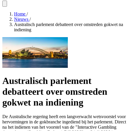
Home
/
Nieuws
/
Australisch parlement debatteert over omstreden gokwet na
indiening
Australisch parlement
debatteert over omstreden
gokwet na indiening
De Australische regering heeft een langverwacht wetsvoorstel voor
hervormingen in de gokbranche ingediend bij het parlement. Direct
na het indienen van het voorstel van de "Interactive Gambling