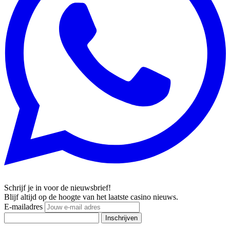
Schrijf je in voor de nieuwsbrief!
Blijf altijd op de hoogte van het laatste casino nieuws.
E-mailadres
Inschrijven