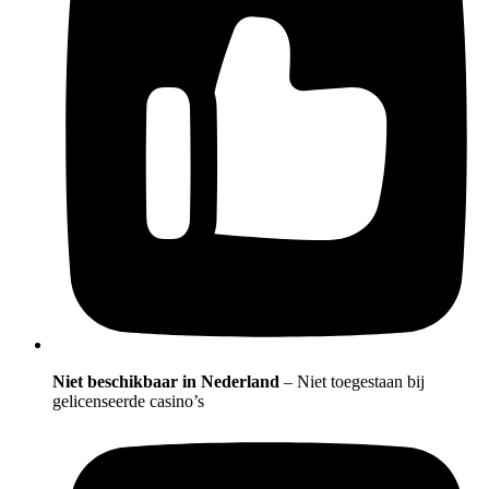
Niet beschikbaar in Nederland
– Niet toegestaan bij
gelicenseerde casino’s