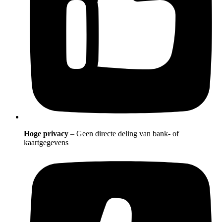
Hoge privacy
– Geen directe deling van bank- of
kaartgegevens