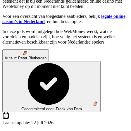
betekent dat je bij een Nederlands gelicenseerd online casino met
WebMoney op dit moment niet kunt betalen.
Voor een overzicht van toegestane aanbieders, bekijk
legale online
casino’s in Nederland
en hun betaalopties.
In deze gids wordt uitgelegd hoe WebMoney werkt, wat de
voordelen en nadelen zijn, hoe veilig het systeem is en welke
alternatieven beschikbaar zijn voor Nederlandse spelers.
Auteur:
Peter Rietbergen
Gecontroleerd door:
Frank van Dam
Laatste update:
22 juli 2026