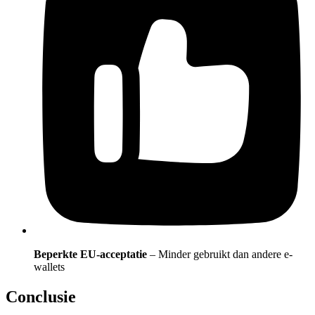
Beperkte EU-acceptatie
– Minder gebruikt dan andere e-
wallets
Conclusie