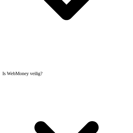
Is WebMoney veilig?