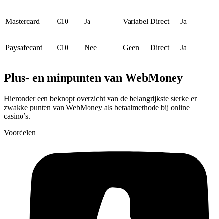
Mastercard
€10
Ja
Variabel
Direct
Ja
Paysafecard
€10
Nee
Geen
Direct
Ja
Plus- en minpunten van WebMoney
Hieronder een beknopt overzicht van de belangrijkste sterke en
zwakke punten van WebMoney als betaalmethode bij online
casino’s.
Voordelen