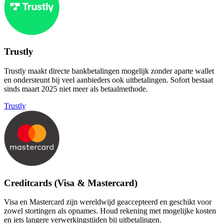
Trustly
Trustly maakt directe bankbetalingen mogelijk zonder aparte wallet
en ondersteunt bij veel aanbieders ook uitbetalingen. Sofort bestaat
sinds maart 2025 niet meer als betaalmethode.
Trustly
Creditcards (Visa & Mastercard)
Visa en Mastercard zijn wereldwijd geaccepteerd en geschikt voor
zowel stortingen als opnames. Houd rekening met mogelijke kosten
en iets langere verwerkingstijden bij uitbetalingen.