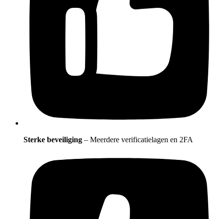
Sterke beveiliging
– Meerdere verificatielagen en 2FA