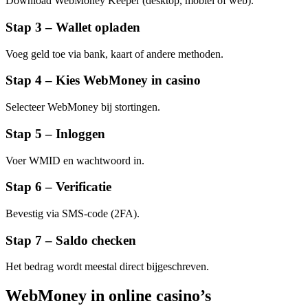
Download WebMoney Keeper (desktop, mobiel of web).
Stap 3 – Wallet opladen
Voeg geld toe via bank, kaart of andere methoden.
Stap 4 – Kies WebMoney in casino
Selecteer WebMoney bij stortingen.
Stap 5 – Inloggen
Voer WMID en wachtwoord in.
Stap 6 – Verificatie
Bevestig via SMS-code (2FA).
Stap 7 – Saldo checken
Het bedrag wordt meestal direct bijgeschreven.
WebMoney in online casino’s