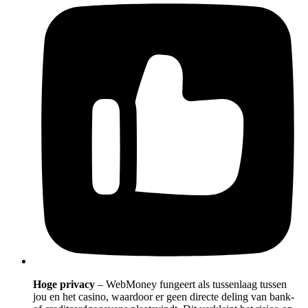
Hoge privacy
– WebMoney fungeert als tussenlaag tussen
jou en het casino, waardoor er geen directe deling van bank-