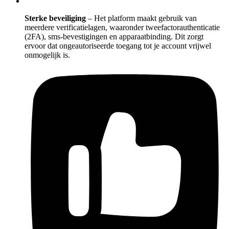
Sterke beveiliging
– Het platform maakt gebruik van
meerdere verificatielagen, waaronder tweefactorauthenticatie
(2FA), sms-bevestigingen en apparaatbinding. Dit zorgt
ervoor dat ongeautoriseerde toegang tot je account vrijwel
onmogelijk is.