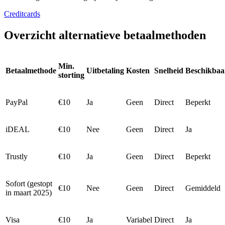
Creditcards
Overzicht alternatieve betaalmethoden
Min.
Betaalmethode
Uitbetaling
Kosten
Snelheid
Beschikbaa
storting
PayPal
€10
Ja
Geen
Direct
Beperkt
iDEAL
€10
Nee
Geen
Direct
Ja
Trustly
€10
Ja
Geen
Direct
Beperkt
Sofort (gestopt
€10
Nee
Geen
Direct
Gemiddeld
in maart 2025)
Visa
€10
Ja
Variabel
Direct
Ja