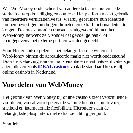
Wat WebMoney onderscheidt van andere betaalmethoden is de
sterke focus op beveiliging en controle. Het platform maakt gebruik
van meerdere verificatieniveaus, waarbij gebruikers hun identiteit
kunnen bevestigen om hogere limieten en extra functionaliteiten te
krijgen. Daarnaast worden transacties uitgevoerd binnen het
WebMoney-netwerk zelf, zonder dat gevoelige bank- of
kaartgegevens met externe partijen worden gedeeld.
Voor Nederlandse spelers is het belangrijk om te weten dat
WebMoney binnen de gereguleerde markt niet wordt ondersteund.
Door de wetgeving rondom transparantie en identiteitsverificatie zijn
alternatieven zoals
iDEAL casino’s
vaak de standaard keuze bij
online casino’s in Nederland.
Voordelen van WebMoney
Het gebruik van WebMoney bij online casino’s biedt verschillende
voordelen, vooral voor spelers die waarde hechten aan privacy,
snelheid en internationale flexibiliteit. Hieronder staan de
belangrijkste pluspunten, met extra toelichting per punt:
Voordelen