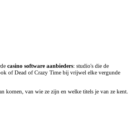
rde
casino software aanbieders
: studio's die de
Book of Dead of Crazy Time bij vrijwel elke vergunde
n komen, van wie ze zijn en welke titels je van ze kent.