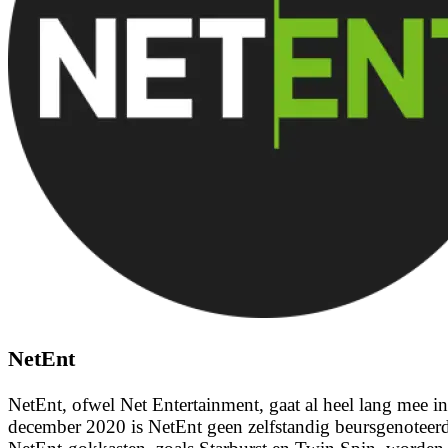
NetEnt
NetEnt, ofwel Net Entertainment, gaat al heel lang mee in
december 2020 is NetEnt geen zelfstandig beursgenoteerd