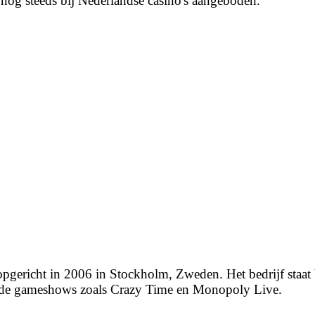
nog steeds bij Nederlandse casino's aangeboden.
opgericht in 2006 in Stockholm, Zweden. Het bedrijf staat
wende gameshows zoals Crazy Time en Monopoly Live.