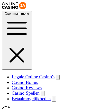
Open main menu
Legale Online Casino's
Casino Bonus
Casino Reviews
Casino Spellen
Betaalmogelijkheden